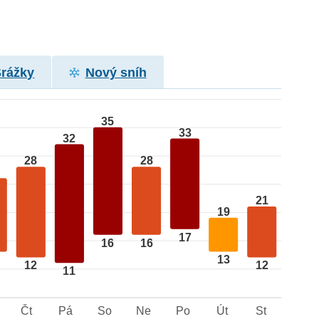
Srážky
Nový sníh
35
33
32
28
28
21
19
17
16
16
13
12
12
11
Čt
Pá
So
Ne
Po
Út
St