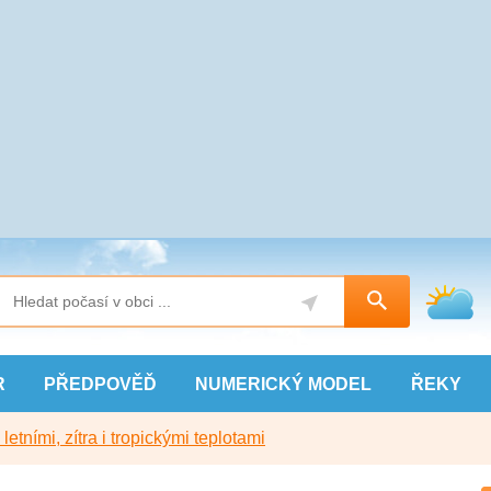
R
PŘEDPOVĚĎ
NUMERICKÝ
MODEL
ŘEKY
etními, zítra i tropickými teplotami