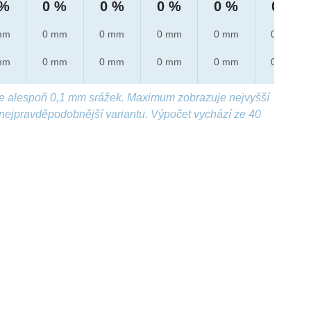
 %
0 %
0 %
0 %
0 %
0 %
mm
0 mm
0 mm
0 mm
0 mm
0 mm
mm
0 mm
0 mm
0 mm
0 mm
0 mm
e alespoň 0,1 mm srážek. Maximum zobrazuje nejvyšší
nejpravděpodobnější variantu. Výpočet vychází ze 40