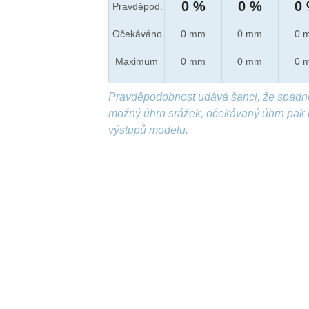
0 %
0 %
0
Pravděpod.
Očekáváno
0 mm
0 mm
0 
Maximum
0 mm
0 mm
0 
Pravděpodobnost udává šanci, že spadn
možný úhrn srážek, očekávaný úhrn pak 
výstupů modelu.