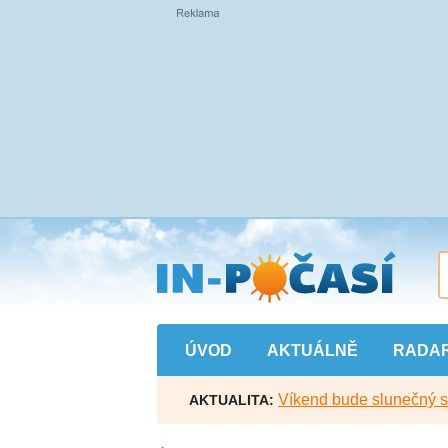
Přejít
na
hlavní
obsah
ÚVOD
AKTUÁLNĚ
RADA
Víkend bude slunečný s l
AKTUALITA: