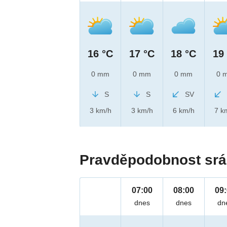
16 °C
17 °C
18 °C
19
0 mm
0 mm
0 mm
0 
S
S
SV
3 km/h
3 km/h
6 km/h
7 k
Pravděpodobnost srá
07:00
08:00
09
dnes
dnes
dn