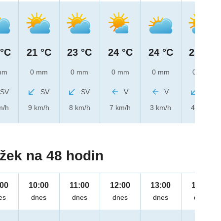
 °C
21 °C
23 °C
24 °C
24 °C
25 °C
mm
0 mm
0 mm
0 mm
0 mm
0 mm
SV
SV
SV
V
V
SV
m/h
9 km/h
8 km/h
7 km/h
3 km/h
4 km/h
žek na 48 hodin
:00
10:00
11:00
12:00
13:00
14:00
es
dnes
dnes
dnes
dnes
dnes