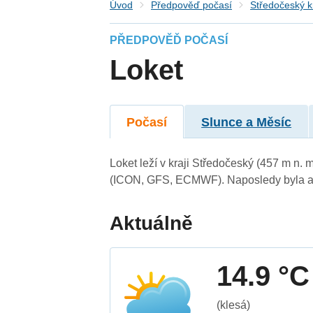
Úvod
Předpověď počasí
Středočeský k
PŘEDPOVĚĎ POČASÍ
Loket
Počasí
Slunce a Měsíc
Loket leží v kraji Středočeský (457 m n.
(ICON, GFS, ECMWF). Naposledy byla ak
Aktuálně
14.9 °C
(klesá)