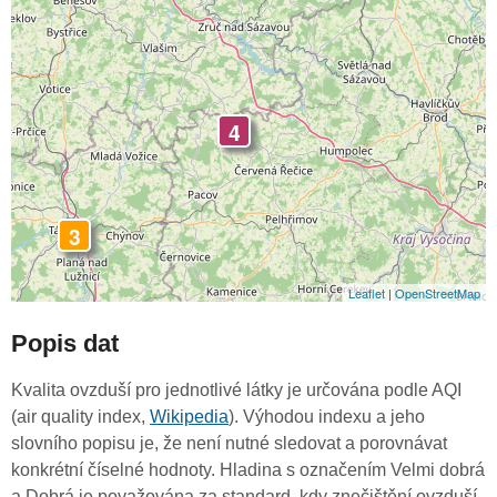
4
3
Leaflet
|
OpenStreetMap
Popis dat
Kvalita ovzduší pro jednotlivé látky je určována podle AQI
(air quality index,
Wikipedia
). Výhodou indexu a jeho
slovního popisu je, že není nutné sledovat a porovnávat
konkrétní číselné hodnoty. Hladina s označením Velmi dobrá
a Dobrá je považována za standard, kdy znečištění ovzduší