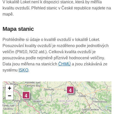
V lokalitě Loket není k dispozici stanice, která by měřila
kvalitu ovzduší. Přehled stanic v České republice najdete na
mapě.
Mapa stanic
Prohlédněte si údaje o kvalitě ovzduší v lokalitě Loket.
Posuzování kvality ovzduší je rozděleno podle jednotlivých
veličin (PM10, NO2 atd.). Celková kvalita ovzduší je
posuzována podle nejméně příznivě hodnocené veličiny.
Data jsou měřena na stanicích
ČHMÚ
a jsou získáváná ze
systému
ISKO
.
+
4
4
−