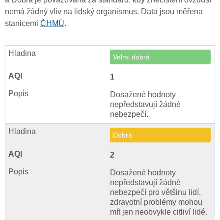
nemá žádný vliv na lidský organismus. Data jsou měřena
stanicemi
ČHMÚ
.
Velmi dobrá
1
Dosažené hodnoty
nepředstavují žádné
nebezpečí.
Dobrá
2
Dosažené hodnoty
nepředstavují žádné
nebezpečí pro většinu lidí,
zdravotní problémy mohou
mít jen neobvykle citliví lidé.