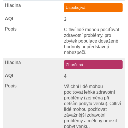
Uspokojivá
3
Citliví lidé mohou pociťovat
zdravotní problémy, pro
zbytek populace dosažené
hodnoty nepředstavují
nebezpečí.
Zhoršená
4
Všichni lidé mohou
pociťovat lehké zdravotní
problémy (zejména při
delším pobytu venku). Citliví
lidé mohou pociťovat
závažnější zdravotní
problémy a měli by omezit
pobyt venku.