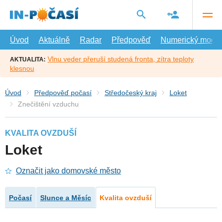
Přejít
na
hlavní
obsah
Úvod
Aktuálně
Radar
Předpověď
Numerický model
Vlnu veder přeruší studená fronta, zítra teploty
AKTUALITA:
klesnou
Úvod
Předpověď počasí
Středočeský kraj
Loket
Znečištění vzduchu
KVALITA OVZDUŠÍ
Loket
Označit jako domovské město
Počasí
Slunce a Měsíc
Kvalita ovzduší