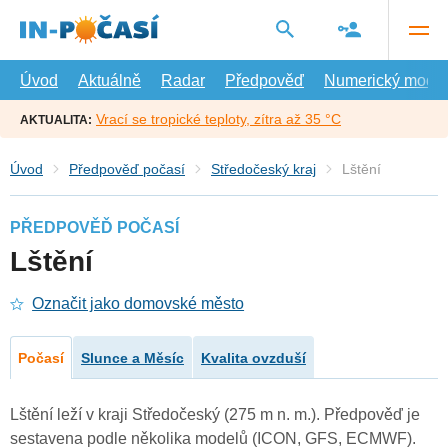
Přejít
na
hlavní
obsah
Úvod
Aktuálně
Radar
Předpověď
Numerický model
Vrací se tropické teploty, zítra až 35 °C
AKTUALITA:
Úvod
Předpověď počasí
Středočeský kraj
Lštění
PŘEDPOVĚĎ POČASÍ
Lštění
Označit jako domovské město
Počasí
Slunce a Měsíc
Kvalita ovzduší
Lštění leží v kraji Středočeský (275 m n. m.). Předpověď je
sestavena podle několika modelů (ICON, GFS, ECMWF).