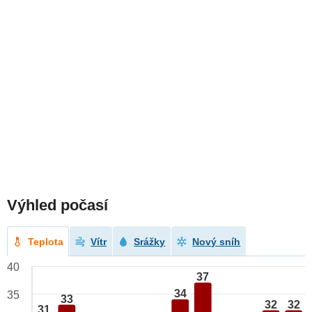
Výhled počasí
Teplota
Vítr
Srážky
Nový sníh
40
37
34
35
33
32
32
31