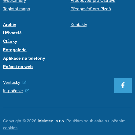
Webkamery
Předpověď pro Ostravu
Teplotní mapa
Předpověď pro Plzeň
Archiv
Kontakty
Uživatelé
Články
Fotogalerie
Aplikace na telefony
Počasí na web
Ventusky
In-počasie
Copyright © 2026
InMeteo, s.r.o.
Použitím souhlasíte s uložením
cookies
.