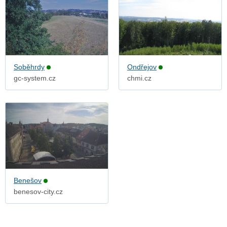
Soběhrdy
Ondřejov
gc-system.cz
chmi.cz
Benešov
benesov-city.cz