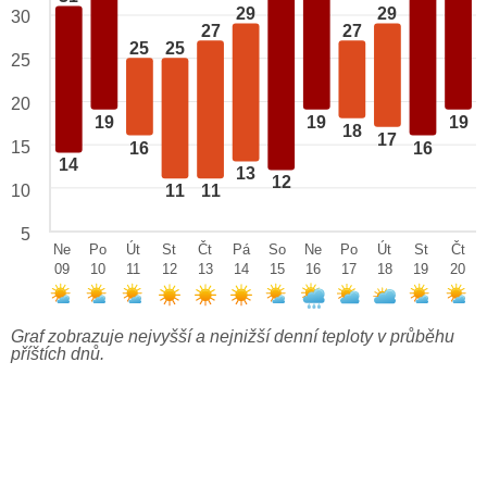
29
29
30
27
27
25
25
25
20
19
19
19
18
17
15
16
16
14
13
12
10
11
11
5
Ne
Po
Út
St
Čt
Pá
So
Ne
Po
Út
St
Čt
09
10
11
12
13
14
15
16
17
18
19
20
Graf zobrazuje nejvyšší a nejnižší denní teploty v průběhu
příštích dnů.