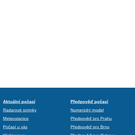
Aktuální počasí
Předpověď počasí
Radarové snímky
Numerický model
Meteostanice
Předpověď pro Prahu
Počasí u vás
Předpověď pro Brno