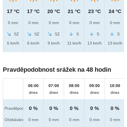
17 °C
17 °C
20 °C
21 °C
23 °C
24 °C
0 mm
0 mm
0 mm
0 mm
0 mm
0 mm
SZ
SZ
SZ
S
S
S
6 km/h
6 km/h
9 km/h
11 km/h
13 km/h
13 km/h
Pravděpodobnost srážek na 48 hodin
06:00
07:00
08:00
09:00
10:00
dnes
dnes
dnes
dnes
dnes
0 %
0 %
0 %
0 %
0 %
Pravděpod.
Očekáváno
0 mm
0 mm
0 mm
0 mm
0 mm