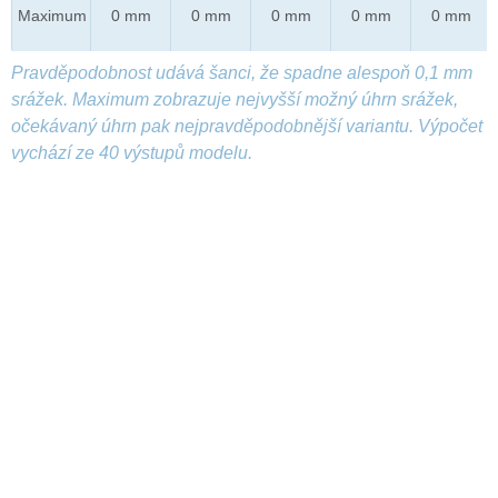
Maximum
0 mm
0 mm
0 mm
0 mm
0 mm
Pravděpodobnost udává šanci, že spadne alespoň 0,1 mm
srážek. Maximum zobrazuje nejvyšší možný úhrn srážek,
očekávaný úhrn pak nejpravděpodobnější variantu. Výpočet
vychází ze 40 výstupů modelu.