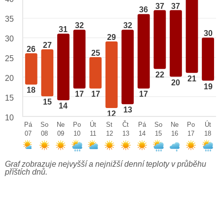
37
37
36
35
32
32
31
30
29
30
27
26
25
25
22
20
21
20
19
18
17
17
17
15
15
14
13
12
10
Pá
So
Ne
Po
Út
St
Čt
Pá
So
Ne
Po
Út
07
08
09
10
11
12
13
14
15
16
17
18
Graf zobrazuje nejvyšší a nejnižší denní teploty v průběhu
příštích dnů.