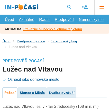
Přejít
na
hlavní
obsah
Úvod
Aktuálně
Radar
Předpověď
Numerický model
Převážně slunečno s letními teplotami
AKTUALITA:
Úvod
Předpověď počasí
Středočeský kraj
Lužec nad Vltavou
PŘEDPOVĚĎ POČASÍ
Lužec nad Vltavou
Označit jako domovské město
Počasí
Slunce a Měsíc
Kvalita ovzduší
Lužec nad Vltavou leží v kraji Středočeský (168 m n. m.).