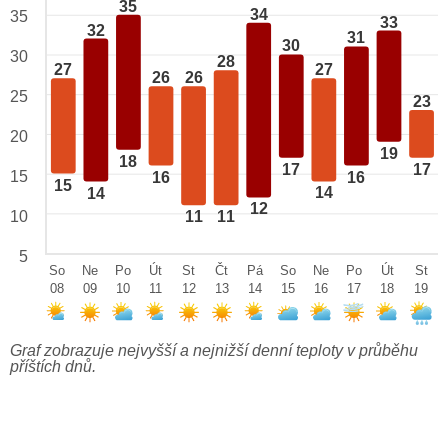
35
34
35
33
32
31
30
30
28
27
27
26
26
25
23
20
19
18
17
17
15
16
16
15
14
14
12
10
11
11
5
So
Ne
Po
Út
St
Čt
Pá
So
Ne
Po
Út
St
08
09
10
11
12
13
14
15
16
17
18
19
Graf zobrazuje nejvyšší a nejnižší denní teploty v průběhu
příštích dnů.