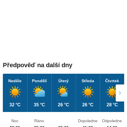
Předpověď na další dny
Neděle
Pondělí
Úterý
Středa
Čtvrtek
32 °C
35 °C
26 °C
26 °C
28 °C
Noc
Ráno
Dopoledne
Odpoledne