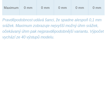
Maximum
0 mm
0 mm
0 mm
0 mm
0 mm
Pravděpodobnost udává šanci, že spadne alespoň 0,1 mm
srážek. Maximum zobrazuje nejvyšší možný úhrn srážek,
očekávaný úhrn pak nejpravděpodobnější variantu. Výpočet
vychází ze 40 výstupů modelu.