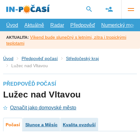
Přejít
na
hlavní
obsah
Úvod
Aktuálně
Radar
Předpověď
Numerický model
Víkend bude slunečný s letními, zítra i tropickými
AKTUALITA:
teplotami
Úvod
Předpověď počasí
Středočeský kraj
Lužec nad Vltavou
PŘEDPOVĚĎ POČASÍ
Lužec nad Vltavou
Označit jako domovské město
Počasí
Slunce a Měsíc
Kvalita ovzduší