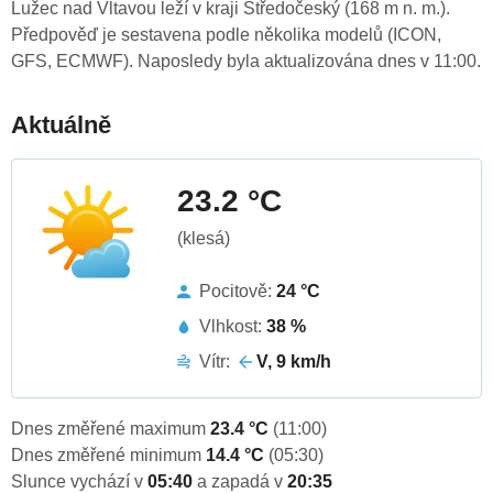
Lužec nad Vltavou leží v kraji Středočeský (168 m n. m.).
Předpověď je sestavena podle několika modelů (ICON,
GFS, ECMWF). Naposledy byla aktualizována dnes v 11:00.
Aktuálně
23.2 °C
(klesá)
Pocitově:
24 °C
Vlhkost:
38 %
Vítr:
V, 9 km/h
Dnes změřené maximum
23.4 °C
(11:00)
Dnes změřené minimum
14.4 °C
(05:30)
Slunce vychází v
05:40
a zapadá v
20:35