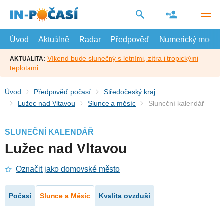
Přejít
na
hlavní
obsah
Úvod
Aktuálně
Radar
Předpověď
Numerický model
Víkend bude slunečný s letními, zítra i tropickými
AKTUALITA:
teplotami
Úvod
Předpověď počasí
Středočeský kraj
Lužec nad Vltavou
Slunce a měsíc
Sluneční kalendář
SLUNEČNÍ KALENDÁŘ
Lužec nad Vltavou
Označit jako domovské město
Počasí
Slunce a Měsíc
Kvalita ovzduší