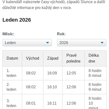
V kalendáři naleznete časy východů, západů Slunce a další
důležité informace pro každý den v roce.
Leden 2026
Měsíc:
Rok:
Pravé
Délka
Datum
Východ
Západ
poledne
dne
1.
8 hodin
08:02
16:09
12:05
leden
8 minut
2.
8 hodin
08:02
16:10
12:06
leden
9 minut
8 hodin
3.
08:01
16:11
12:06
10
leden
minut