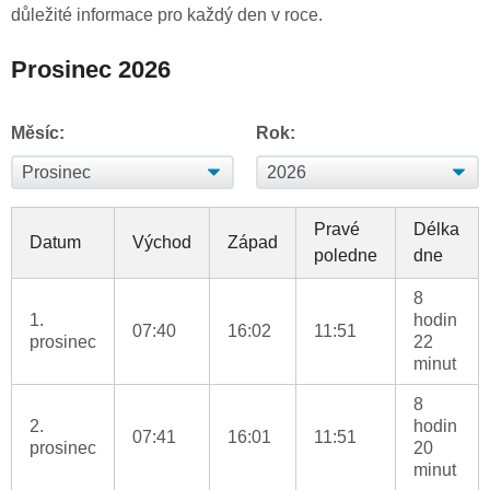
důležité informace pro každý den v roce.
Prosinec 2026
Měsíc:
Rok:
Pravé
Délka
Datum
Východ
Západ
poledne
dne
8
1.
hodin
07:40
16:02
11:51
prosinec
22
minut
8
2.
hodin
07:41
16:01
11:51
prosinec
20
minut