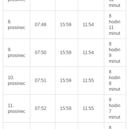
minut
8
8.
hodin
07:48
15:59
11:54
prosinec
11
minut
8
9.
hodin
07:50
15:59
11:54
prosinec
9
minut
8
10.
hodin
07:51
15:59
11:55
prosinec
8
minut
8
11.
hodin
07:52
15:59
11:55
prosinec
7
minut
8