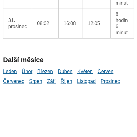
minut
8
31.
hodin
08:02
16:08
12:05
prosinec
6
minut
Další měsíce
Leden
Únor
Březen
Duben
Květen
Červen
Červenec
Srpen
Září
Říjen
Listopad
Prosinec