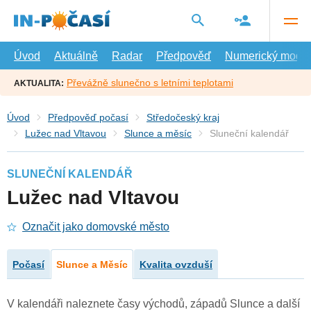
Přejít
na
hlavní
obsah
Úvod
Aktuálně
Radar
Předpověď
Numerický model
Převážně slunečno s letními teplotami
AKTUALITA:
Úvod
Předpověď počasí
Středočeský kraj
Lužec nad Vltavou
Slunce a měsíc
Sluneční kalendář
SLUNEČNÍ KALENDÁŘ
Lužec nad Vltavou
Označit jako domovské město
Počasí
Slunce a Měsíc
Kvalita ovzduší
V kalendáři naleznete časy východů, západů Slunce a další