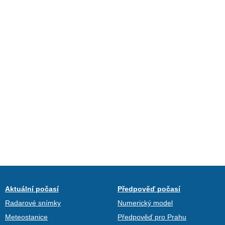
Aktuální počasí
Předpověď počasí
Radarové snímky
Numerický model
Meteostanice
Předpověď pro Prahu