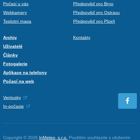
Počasí u vás
Předpověď pro Brno
Webkamery
Předpověď pro Ostravu
Teplotní mapa
Předpověď pro Plzeň
Archiv
Kontakty
Uživatelé
Články
Fotogalerie
Aplikace na telefony
Počasí na web
Ventusky
In-počasie
Copyright © 2026
InMeteo, s.r.o.
Použitím souhlasíte s uložením