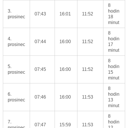
8
3.
hodin
07:43
16:01
11:52
prosinec
18
minut
8
4.
hodin
07:44
16:00
11:52
prosinec
17
minut
8
5.
hodin
07:45
16:00
11:52
prosinec
15
minut
8
6.
hodin
07:46
16:00
11:53
prosinec
13
minut
8
7.
hodin
07:47
15:59
11:53
prosinec
12