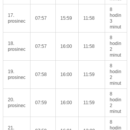
8
17.
hodin
07:57
15:59
11:58
prosinec
3
minut
8
18.
hodin
07:57
16:00
11:58
prosinec
2
minut
8
19.
hodin
07:58
16:00
11:59
prosinec
2
minut
8
20.
hodin
07:59
16:00
11:59
prosinec
2
minut
8
21.
hodin