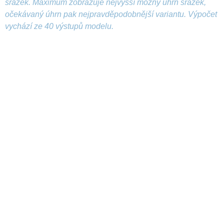
srážek. Maximum zobrazuje nejvyšší možný úhrn srážek,
očekávaný úhrn pak nejpravděpodobnější variantu. Výpočet
vychází ze 40 výstupů modelu.