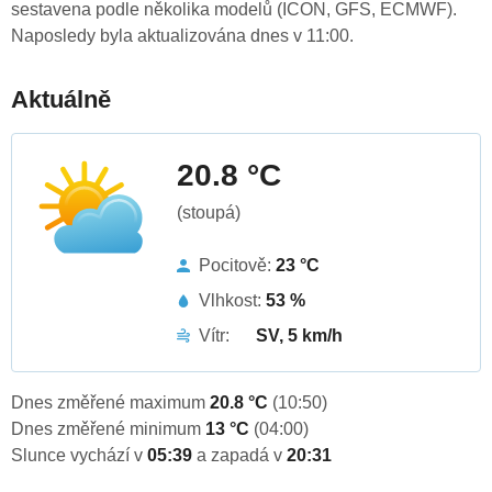
sestavena podle několika modelů (ICON, GFS, ECMWF).
Naposledy byla aktualizována dnes v 11:00.
Aktuálně
20.8 °C
(stoupá)
Pocitově:
23 °C
Vlhkost:
53 %
Vítr:
SV, 5 km/h
Dnes změřené maximum
20.8 °C
(10:50)
Dnes změřené minimum
13 °C
(04:00)
Slunce vychází v
05:39
a zapadá v
20:31