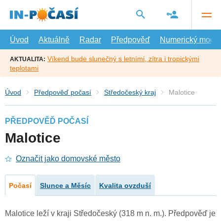
Přejít
na
hlavní
obsah
Úvod
Aktuálně
Radar
Předpověď
Numerický model
Víkend bude slunečný s letními, zítra i tropickými
AKTUALITA:
teplotami
Úvod
Předpověď počasí
Středočeský kraj
Malotice
PŘEDPOVĚĎ POČASÍ
Malotice
Označit jako domovské město
Počasí
Slunce a Měsíc
Kvalita ovzduší
Malotice leží v kraji Středočeský (318 m n. m.). Předpověď je