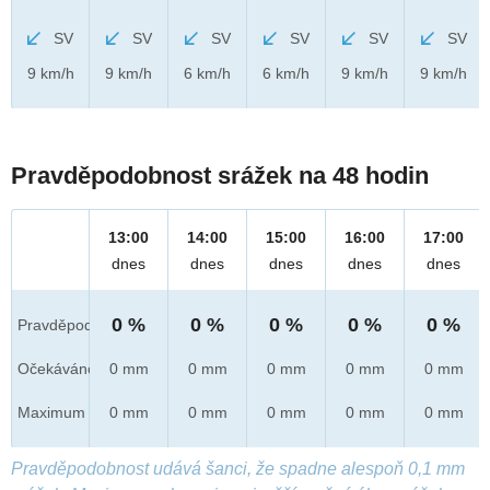
SV
SV
SV
SV
SV
SV
9 km/h
9 km/h
6 km/h
6 km/h
9 km/h
9 km/h
Pravděpodobnost srážek na 48 hodin
13:00
14:00
15:00
16:00
17:00
dnes
dnes
dnes
dnes
dnes
0 %
0 %
0 %
0 %
0 %
Pravděpod.
Očekáváno
0 mm
0 mm
0 mm
0 mm
0 mm
Maximum
0 mm
0 mm
0 mm
0 mm
0 mm
Pravděpodobnost udává šanci, že spadne alespoň 0,1 mm