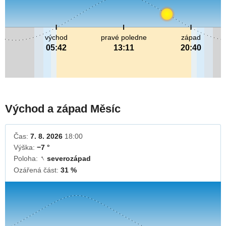
východ
pravé poledne
západ
05:42
13:11
20:40
Východ a západ Měsíc
Čas:
7. 8. 2026
18:00
Výška:
−7 °
Poloha:
severozápad
↓
Ozářená část:
31 %