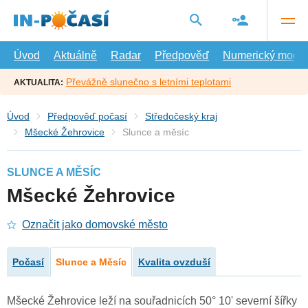
Přejít
na
hlavní
obsah
Úvod
Aktuálně
Radar
Předpověď
Numerický model
Převážně slunečno s letními teplotami
AKTUALITA:
Úvod
Předpověď počasí
Středočeský kraj
Mšecké Žehrovice
Slunce a měsíc
SLUNCE A MĚSÍC
Mšecké Žehrovice
Označit jako domovské město
Počasí
Slunce a Měsíc
Kvalita ovzduší
Mšecké Žehrovice leží na souřadnicích 50° 10' severní šířky