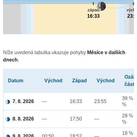
západ
vých
16:33
23:
Níže uvedená tabulka ukazuje pohyby
Měsíce v dalších
dnech
.
Ozář
Datum
Východ
Západ
Východ
část
39 % a
7. 8. 2026
—
16:33
23:55
%
28 % a
8. 8. 2026
—
17:50
—
%
18 % a
9. 8. 2026
00:50
18:52
—