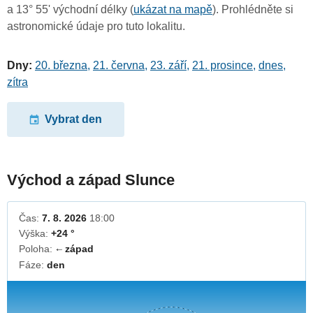
a 13° 55' východní délky (
ukázat na mapě
). Prohlédněte si
astronomické údaje pro tuto lokalitu.
Dny:
20. března
,
21. června
,
23. září
,
21. prosince
,
dnes
,
zítra
Vybrat den
Východ a západ Slunce
Čas:
7. 8. 2026
18:00
Výška:
+24 °
Poloha:
západ
↓
Fáze:
den