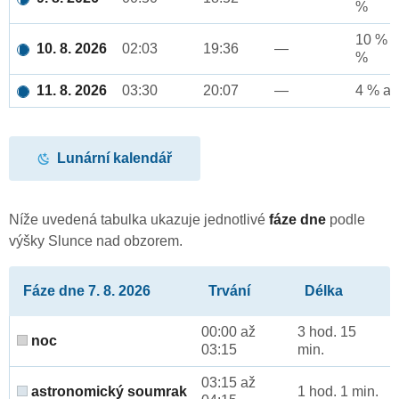
%
10 % a
10. 8. 2026
02:03
19:36
—
%
11. 8. 2026
03:30
20:07
—
4 % až
Lunární kalendář
Níže uvedená tabulka ukazuje jednotlivé
fáze dne
podle
výšky Slunce nad obzorem.
Fáze dne 7. 8. 2026
Trvání
Délka
00:00 až
3 hod. 15
noc
03:15
min.
03:15 až
astronomický soumrak
1 hod. 1 min.