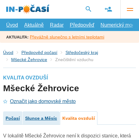
Přejít
na
hlavní
obsah
Úvod
Aktuálně
Radar
Předpověď
Numerický model
Převážně slunečno s letními teplotami
AKTUALITA:
Úvod
Předpověď počasí
Středočeský kraj
Mšecké Žehrovice
Znečištění vzduchu
KVALITA OVZDUŠÍ
Mšecké Žehrovice
Označit jako domovské město
Počasí
Slunce a Měsíc
Kvalita ovzduší
V lokalitě Mšecké Žehrovice není k dispozici stanice, která