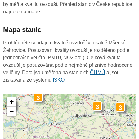
by měřila kvalitu ovzduší. Přehled stanic v České republice
najdete na mapě.
Mapa stanic
Prohlédněte si údaje o kvalitě ovzduší v lokalitě Mšecké
Žehrovice. Posuzování kvality ovzduší je rozděleno podle
jednotlivých veličin (PM10, NO2 atd.). Celková kvalita
ovzduší je posuzována podle nejméně příznivě hodnocené
veličiny. Data jsou měřena na stanicích
ČHMÚ
a jsou
získáváná ze systému
ISKO
.
3
+
4
3
3
−