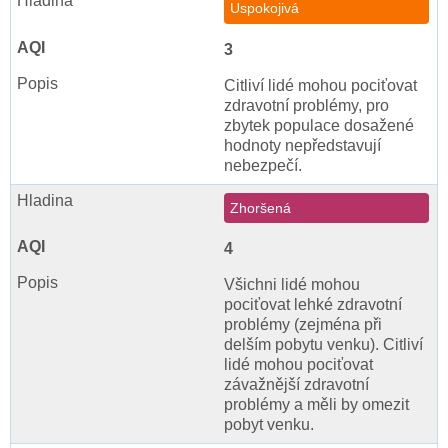
Uspokojivá
3
Citliví lidé mohou pociťovat
zdravotní problémy, pro
zbytek populace dosažené
hodnoty nepředstavují
nebezpečí.
Zhoršená
4
Všichni lidé mohou
pociťovat lehké zdravotní
problémy (zejména při
delším pobytu venku). Citliví
lidé mohou pociťovat
závažnější zdravotní
problémy a měli by omezit
pobyt venku.