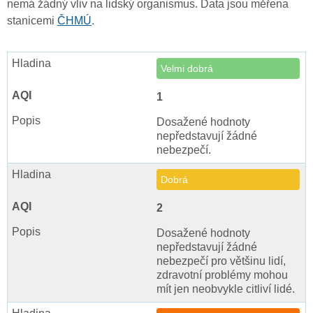
nemá žádný vliv na lidský organismus. Data jsou měřena
stanicemi
ČHMÚ
.
Velmi dobrá
1
Dosažené hodnoty
nepředstavují žádné
nebezpečí.
Dobrá
2
Dosažené hodnoty
nepředstavují žádné
nebezpečí pro většinu lidí,
zdravotní problémy mohou
mít jen neobvykle citliví lidé.