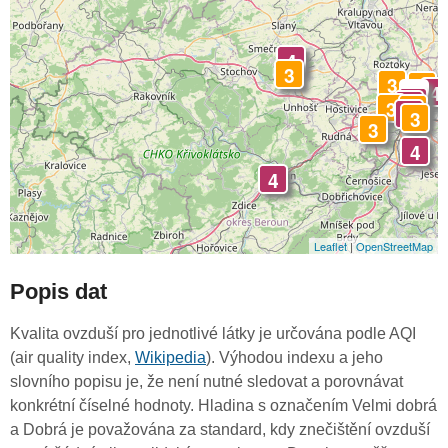
4
3
3
3
4
-
4
4
3
3
4
3
3
4
4
Leaflet
|
OpenStreetMap
Popis dat
Kvalita ovzduší pro jednotlivé látky je určována podle AQI
(air quality index,
Wikipedia
). Výhodou indexu a jeho
slovního popisu je, že není nutné sledovat a porovnávat
konkrétní číselné hodnoty. Hladina s označením Velmi dobrá
a Dobrá je považována za standard, kdy znečištění ovzduší