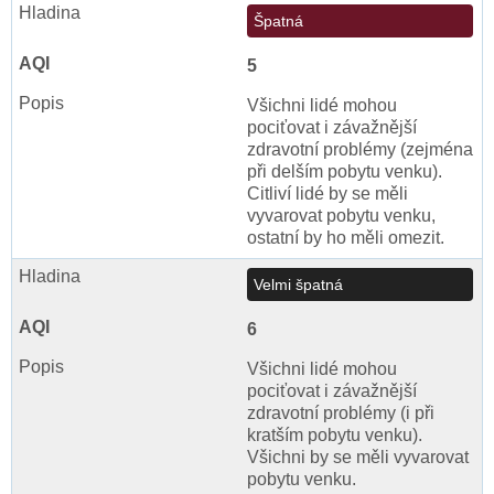
Špatná
5
Všichni lidé mohou
pociťovat i závažnější
zdravotní problémy (zejména
při delším pobytu venku).
Citliví lidé by se měli
vyvarovat pobytu venku,
ostatní by ho měli omezit.
Velmi špatná
6
Všichni lidé mohou
pociťovat i závažnější
zdravotní problémy (i při
kratším pobytu venku).
Všichni by se měli vyvarovat
pobytu venku.