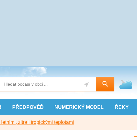
R
PŘEDPOVĚĎ
NUMERICKÝ
MODEL
ŘEKY
etními, zítra i tropickými teplotami