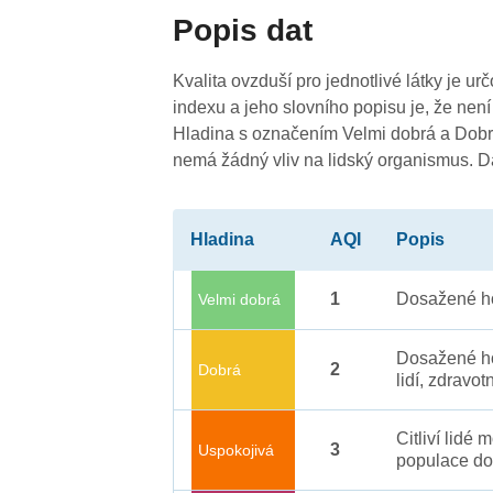
Popis dat
3
-
Kvalita ovzduší pro jednotlivé látky je ur
3
indexu a jeho slovního popisu je, že není
Hladina s označením Velmi dobrá a Dobrá
nemá žádný vliv na lidský organismus. 
Hladina
AQI
Popis
1
Dosažené ho
Velmi dobrá
Dosažené ho
2
Dobrá
lidí, zdravot
Citliví lidé
3
Uspokojivá
populace do