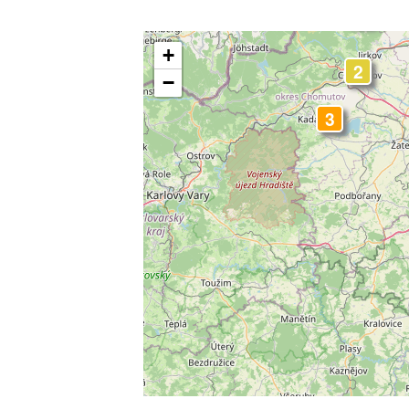
3
+
2
−
3
3
3