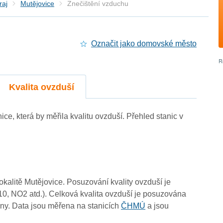
raj
Mutějovice
Znečištění vzduchu
Označit jako domovské město
Kvalita ovzduší
nice, která by měřila kvalitu ovzduší. Přehled stanic v
3
3
lokalitě Mutějovice. Posuzování kvality ovzduší je
3
10, NO2 atd.). Celková kvalita ovzduší je posuzována
3
3
3
ny. Data jsou měřena na stanicích
ČHMÚ
a jsou
0