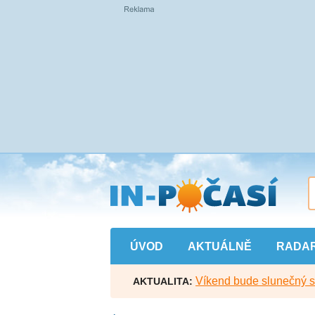
Přejít
na
hlavní
obsah
ÚVOD
AKTUÁLNĚ
RADA
Víkend bude slunečný s l
AKTUALITA: