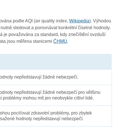
3
čována podle AQI (air quality index,
Wikipedia
). Výhodou
3
 nutné sledovat a porovnávat konkrétní číselné hodnoty.
 je považována za standard, kdy znečištění ovzduší
Data jsou měřena stanicemi
ČHMÚ
.
3
3
dnoty nepředstavují žádné nebezpečí.
dnoty nepředstavují žádné nebezpečí pro většinu
ní problémy mohou mít jen neobvykle citliví lidé.
 mohou pociťovat zdravotní problémy, pro zbytek
sažené hodnoty nepředstavují nebezpečí.