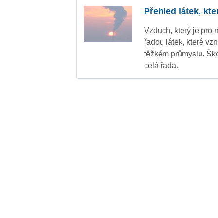
Přehled látek, kt
Vzduch, který je pro 
řadou látek, které vz
těžkém průmyslu. Ško
celá řada.