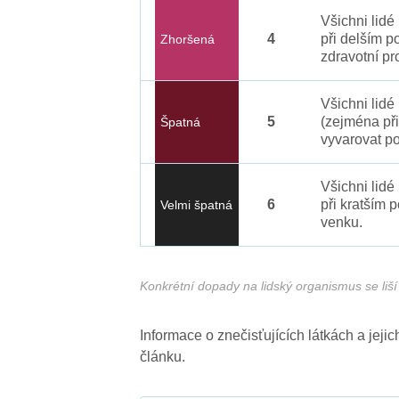
Všichni lid
4
při delším p
Zhoršená
zdravotní pr
Všichni lidé
5
(zejména při
Špatná
vyvarovat po
Všichni lidé
6
při kratším 
Velmi špatná
venku.
Konkrétní dopady na lidský organismus se liší 
Informace o znečisťujících látkách a jej
článku.