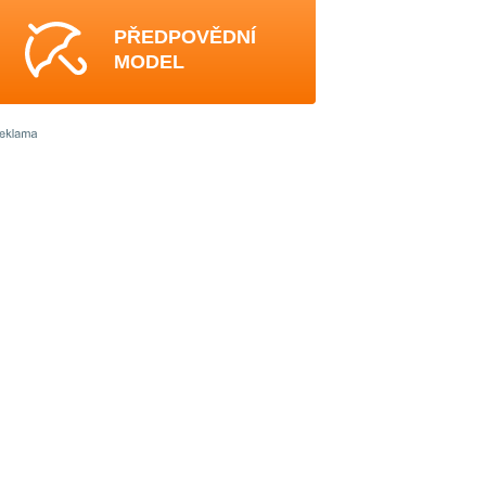
PŘEDPOVĚDNÍ
MODEL
3
-
-
3
2
0