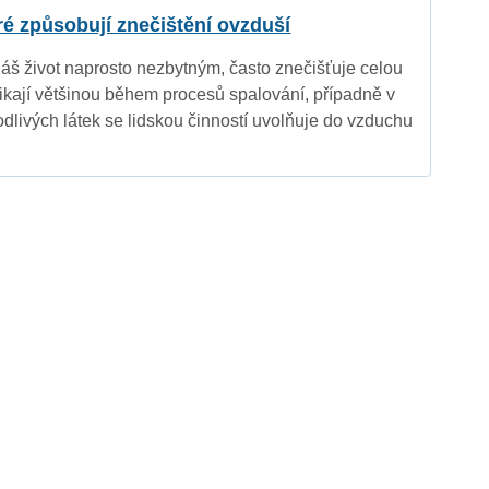
eré způsobují znečištění ovzduší
náš život naprosto nezbytným, často znečišťuje celou
nikají většinou během procesů spalování, případně v
dlivých látek se lidskou činností uvolňuje do vzduchu