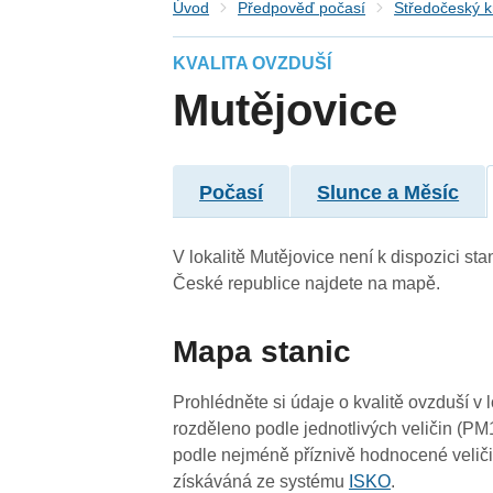
Úvod
Předpověď počasí
Středočeský k
KVALITA OVZDUŠÍ
Mutějovice
Počasí
Slunce a Měsíc
V lokalitě Mutějovice není k dispozici sta
České republice najdete na mapě.
Mapa stanic
Prohlédněte si údaje o kvalitě ovzduší v 
rozděleno podle jednotlivých veličin (PM
podle nejméně příznivě hodnocené veliči
získáváná ze systému
ISKO
.