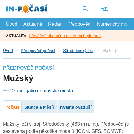
Přejít
na
hlavní
obsah
Úvod
Aktuálně
Radar
Předpověď
Numerický model
Převážně slunečno s letními teplotami
AKTUALITA:
Úvod
Předpověď počasí
Středočeský kraj
Mužský
PŘEDPOVĚĎ POČASÍ
Mužský
Označit jako domovské město
Počasí
Slunce a Měsíc
Kvalita ovzduší
Mužský leží v kraji Středočeský (463 m n. m.). Předpověď je
sestavena podle několika modelů (ICON, GFS, ECMWF).