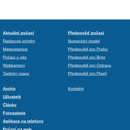
Aktuální počasí
Předpověď počasí
Radarové snímky
Numerický model
Meteostanice
Předpověď pro Prahu
Počasí u vás
Předpověď pro Brno
Webkamery
Předpověď pro Ostravu
Teplotní mapa
Předpověď pro Plzeň
Archiv
Kontakty
Uživatelé
Články
Fotogalerie
Aplikace na telefony
Počasí na web