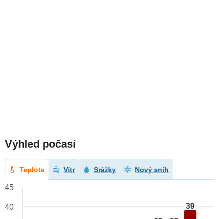
Výhled počasí
Teplota
Vítr
Srážky
Nový sníh
45
39
40