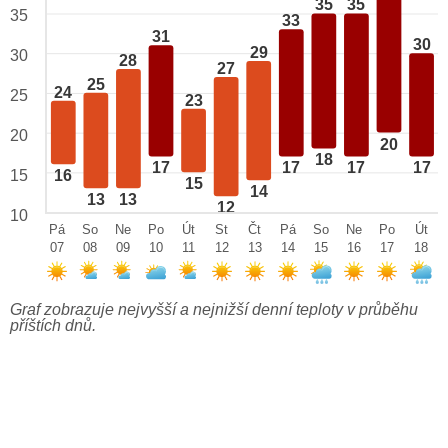
35
35
35
33
31
30
29
30
28
27
25
24
25
23
20
20
18
17
17
17
17
15
16
15
14
13
13
12
10
Pá
So
Ne
Po
Út
St
Čt
Pá
So
Ne
Po
Út
07
08
09
10
11
12
13
14
15
16
17
18
Graf zobrazuje nejvyšší a nejnižší denní teploty v průběhu
příštích dnů.