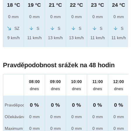
18 °C
19 °C
21 °C
22 °C
23 °C
24 °C
0 mm
0 mm
0 mm
0 mm
0 mm
0 mm
SZ
S
S
S
S
S
9 km/h
11 km/h
13 km/h
13 km/h
11 km/h
11 km/h
Pravděpodobnost srážek na 48 hodin
08:00
09:00
10:00
11:00
12:00
dnes
dnes
dnes
dnes
dnes
0 %
0 %
0 %
0 %
0 %
Pravděpod.
Očekáváno
0 mm
0 mm
0 mm
0 mm
0 mm
Maximum
0 mm
0 mm
0 mm
0 mm
0 mm