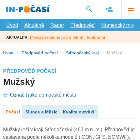
Přejít
na
hlavní
obsah
Úvod
Aktuálně
Radar
Předpověď
Numerický model
Převážně slunečno s letními teplotami
AKTUALITA:
Úvod
Předpověď počasí
Středočeský kraj
Mužský
PŘEDPOVĚĎ POČASÍ
Mužský
Označit jako domovské město
Počasí
Slunce a Měsíc
Kvalita ovzduší
Mužský leží v kraji Středočeský (463 m n. m.). Předpověď je
sestavena podle několika modelů (ICON, GFS, ECMWF).