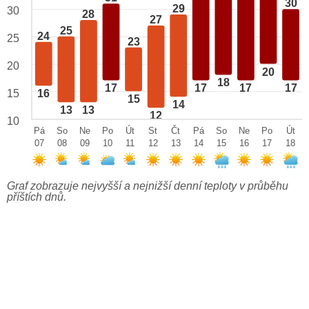
30
29
30
28
27
25
24
25
23
20
20
18
17
17
17
17
15
16
15
14
13
13
12
10
Pá
So
Ne
Po
Út
St
Čt
Pá
So
Ne
Po
Út
07
08
09
10
11
12
13
14
15
16
17
18
Graf zobrazuje nejvyšší a nejnižší denní teploty v průběhu
příštích dnů.