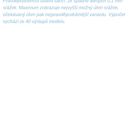
Pravděpodobnost udává šanci, že spadne alespoň 0,1 mm
srážek. Maximum zobrazuje nejvyšší možný úhrn srážek,
očekávaný úhrn pak nejpravděpodobnější variantu. Výpočet
vychází ze 40 výstupů modelu.