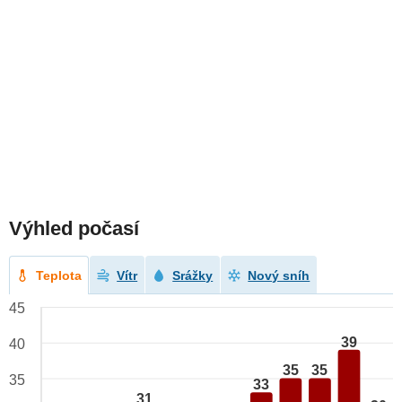
Výhled počasí
Teplota
Vítr
Srážky
Nový sníh
45
39
40
35
35
35
33
31