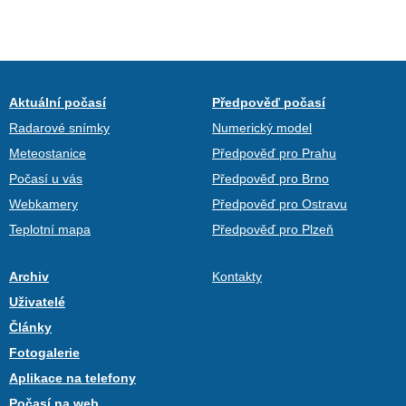
Aktuální počasí
Předpověď počasí
Radarové snímky
Numerický model
Meteostanice
Předpověď pro Prahu
Počasí u vás
Předpověď pro Brno
Webkamery
Předpověď pro Ostravu
Teplotní mapa
Předpověď pro Plzeň
Archiv
Kontakty
Uživatelé
Články
Fotogalerie
Aplikace na telefony
Počasí na web