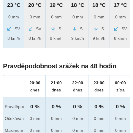
23 °C
20 °C
19 °C
18 °C
18 °C
17 °C
0 mm
0 mm
0 mm
0 mm
0 mm
0 mm
SV
SV
S
S
S
SV
8 km/h
8 km/h
9 km/h
9 km/h
9 km/h
8 km/h
Pravděpodobnost srážek na 48 hodin
20:00
21:00
22:00
23:00
00:00
dnes
dnes
dnes
dnes
zítra
0 %
0 %
0 %
0 %
0 %
Pravděpod.
Očekáváno
0 mm
0 mm
0 mm
0 mm
0 mm
Maximum
0 mm
0 mm
0 mm
0 mm
0 mm