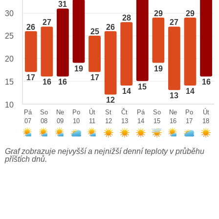
31
29
29
30
28
27
27
26
26
25
25
20
19
19
17
17
15
16
16
16
15
14
14
13
12
10
Pá
So
Ne
Po
Út
St
Čt
Pá
So
Ne
Po
Út
07
08
09
10
11
12
13
14
15
16
17
18
Graf zobrazuje nejvyšší a nejnižší denní teploty v průběhu
příštích dnů.