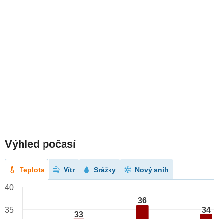
Výhled počasí
Teplota
Vítr
Srážky
Nový sníh
40
36
34
35
33