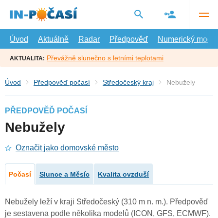
Přejít
na
hlavní
obsah
Úvod
Aktuálně
Radar
Předpověď
Numerický model
Převážně slunečno s letními teplotami
AKTUALITA:
Úvod
Předpověď počasí
Středočeský kraj
Nebužely
PŘEDPOVĚĎ POČASÍ
Nebužely
Označit jako domovské město
Počasí
Slunce a Měsíc
Kvalita ovzduší
Nebužely leží v kraji Středočeský (310 m n. m.). Předpověď
je sestavena podle několika modelů (ICON, GFS, ECMWF).