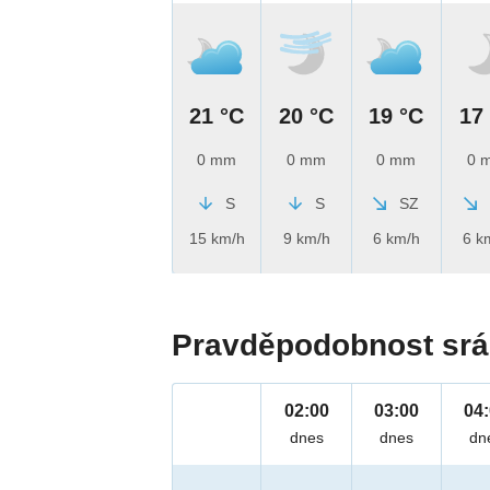
21 °C
20 °C
19 °C
17
0 mm
0 mm
0 mm
0 
S
S
SZ
15 km/h
9 km/h
6 km/h
6 k
Pravděpodobnost srá
02:00
03:00
04
dnes
dnes
dn