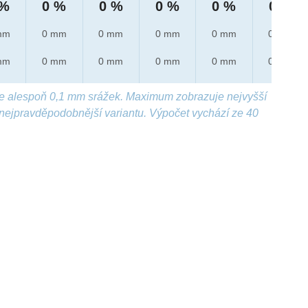
 %
0 %
0 %
0 %
0 %
0 %
mm
0 mm
0 mm
0 mm
0 mm
0 mm
mm
0 mm
0 mm
0 mm
0 mm
0 mm
e alespoň 0,1 mm srážek. Maximum zobrazuje nejvyšší
nejpravděpodobnější variantu. Výpočet vychází ze 40