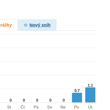
Srážky
Nový sníh
1.1
0.7
0
0
0
0
0
St
Čt
Pá
So
Ne
Po
Út