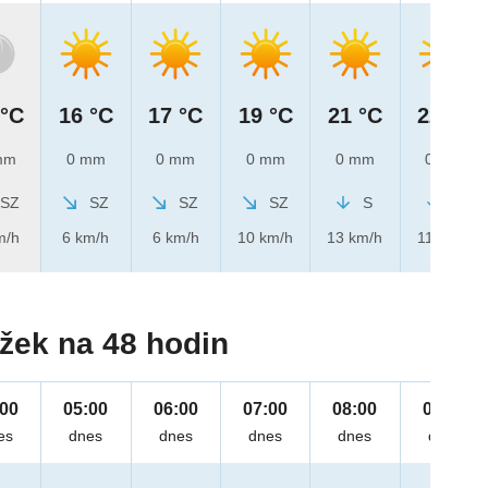
 °C
16 °C
17 °C
19 °C
21 °C
22 °C
mm
0 mm
0 mm
0 mm
0 mm
0 mm
SZ
SZ
SZ
SZ
S
S
m/h
6 km/h
6 km/h
10 km/h
13 km/h
11 km/h
žek na 48 hodin
:00
05:00
06:00
07:00
08:00
09:00
es
dnes
dnes
dnes
dnes
dnes