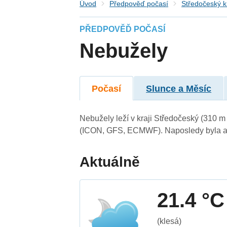
Úvod
Předpověď počasí
Středočeský k
PŘEDPOVĚĎ POČASÍ
Nebužely
Počasí
Slunce a Měsíc
Nebužely leží v kraji Středočeský (310 
(ICON, GFS, ECMWF). Naposledy byla ak
Aktuálně
21.4 °C
(klesá)