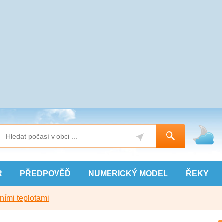
R
PŘEDPOVĚĎ
NUMERICKÝ
MODEL
ŘEKY
ními teplotami