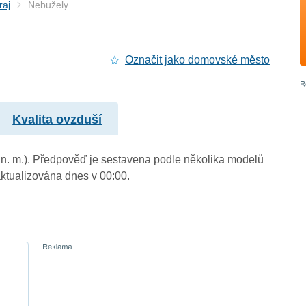
raj
Nebužely
Označit jako domovské město
Kvalita ovzduší
m n. m.). Předpověď je sestavena podle několika modelů
tualizována dnes v 00:00.