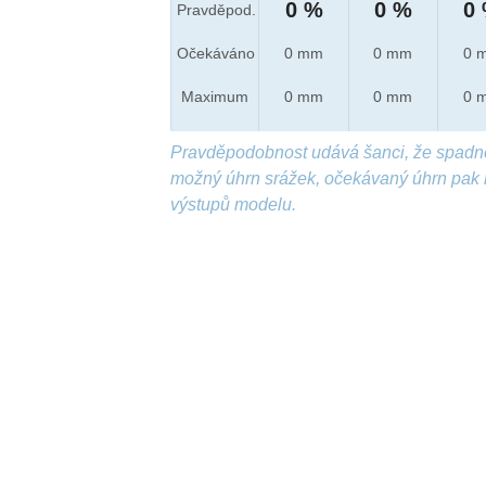
0 %
0 %
0
Pravděpod.
Očekáváno
0 mm
0 mm
0 
Maximum
0 mm
0 mm
0 
Pravděpodobnost udává šanci, že spadn
možný úhrn srážek, očekávaný úhrn pak 
výstupů modelu.