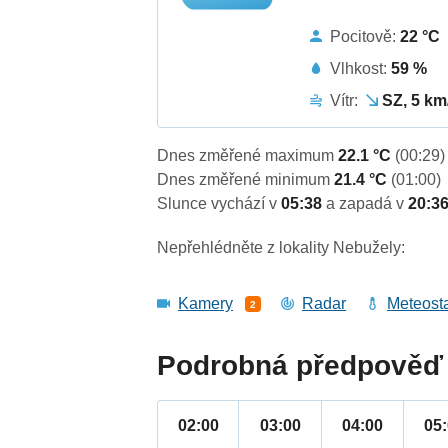
Pocitově:
22 °C
Vlhkost:
59 %
Vítr:
SZ, 5 km
Dnes změřené maximum
22.1 °C
(00:29)
Dnes změřené minimum
21.4 °C
(01:00)
Slunce vychází v
05:38
a zapadá v
20:3
Nepřehlédněte z lokality Nebužely:
Kamery
Radar
Meteost
2
Podrobná předpověď 
02:00
03:00
04:00
05