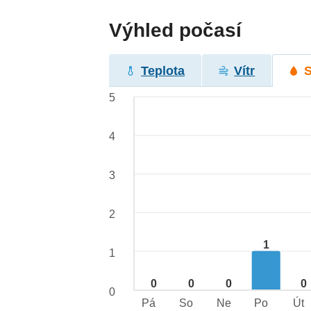
Výhled počasí
Teplota
Vítr
5
4
3
2
1
1
0
0
0
0
0
Pá
So
Ne
Po
Út