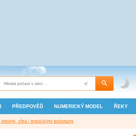
R
PŘEDPOVĚĎ
NUMERICKÝ
MODEL
ŘEKY
etními, zítra i tropickými teplotami