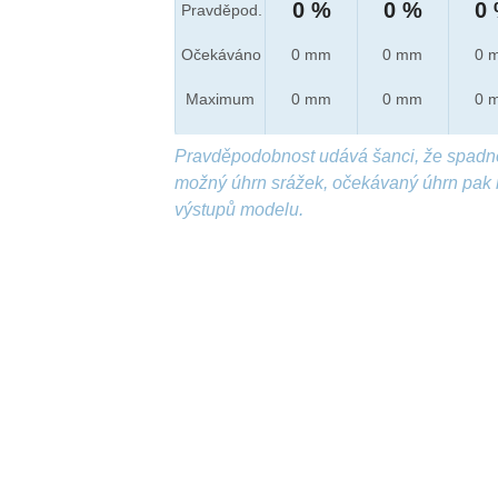
0 %
0 %
0
Pravděpod.
Očekáváno
0 mm
0 mm
0 
Maximum
0 mm
0 mm
0 
Pravděpodobnost udává šanci, že spadn
možný úhrn srážek, očekávaný úhrn pak 
výstupů modelu.