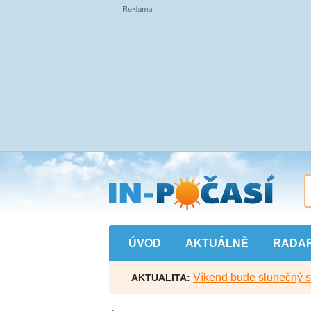
Přejít
na
hlavní
obsah
ÚVOD
AKTUÁLNĚ
RADA
Víkend bude slunečný s l
AKTUALITA: