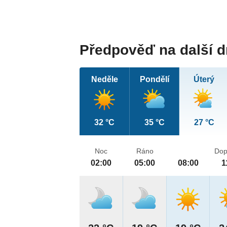
Předpověď na další 
Neděle
Pondělí
Úterý
32 °C
35 °C
27 °C
Noc
Ráno
Dop
02:00
05:00
08:00
1