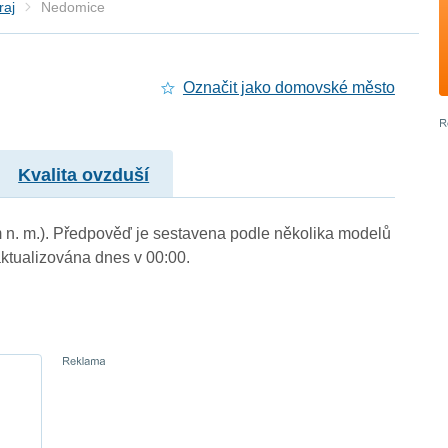
raj
Nedomice
Označit jako domovské město
Kvalita ovzduší
m n. m.). Předpověď je sestavena podle několika modelů
tualizována dnes v 00:00.