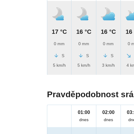
17 °C
16 °C
16 °C
16
0 mm
0 mm
0 mm
0 
S
S
S
5 km/h
5 km/h
3 km/h
4 k
Pravděpodobnost srá
01:00
02:00
03
dnes
dnes
dn