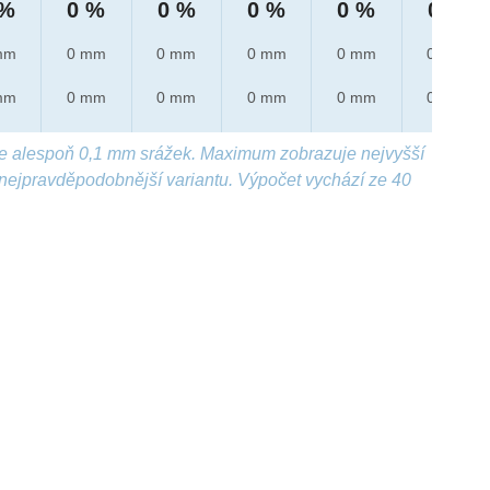
 %
0 %
0 %
0 %
0 %
0 %
mm
0 mm
0 mm
0 mm
0 mm
0 mm
mm
0 mm
0 mm
0 mm
0 mm
0 mm
e alespoň 0,1 mm srážek. Maximum zobrazuje nejvyšší
nejpravděpodobnější variantu. Výpočet vychází ze 40