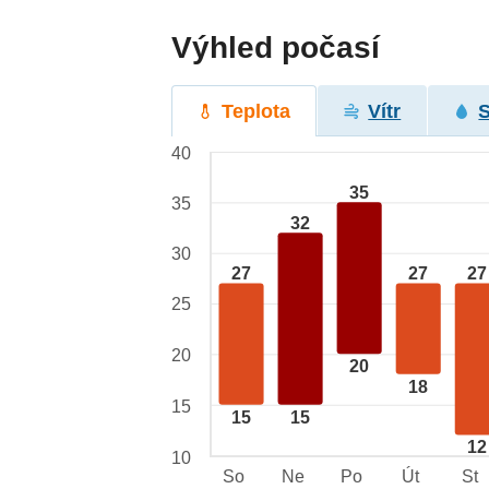
Výhled počasí
Teplota
Vítr
40
35
35
32
30
27
27
27
25
20
20
18
15
15
15
12
10
So
Ne
Po
Út
St