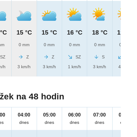
 °C
15 °C
15 °C
16 °C
18 °C
19 °C
mm
0 mm
0 mm
0 mm
0 mm
0 mm
SZ
Z
Z
SZ
S
SV
m/h
3 km/h
3 km/h
1 km/h
3 km/h
4 km/h
žek na 48 hodin
:00
04:00
05:00
06:00
07:00
08:00
es
dnes
dnes
dnes
dnes
dnes