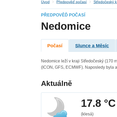
Úvod
Předpověď počasí
Středočeský k
PŘEDPOVĚĎ POČASÍ
Nedomice
Počasí
Slunce a Měsíc
Nedomice leží v kraji Středočeský (170 
(ICON, GFS, ECMWF). Naposledy byla ak
Aktuálně
17.8 °C
(klesá)