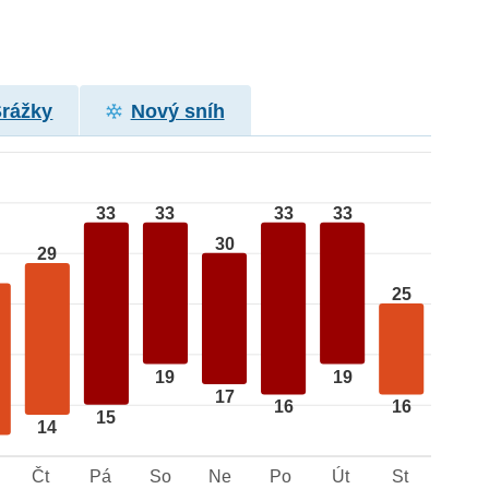
Srážky
Nový sníh
33
33
33
33
30
29
25
19
19
17
16
16
15
14
Čt
Pá
So
Ne
Po
Út
St