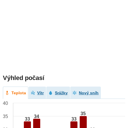
Výhled počasí
Teplota
Vítr
Srážky
Nový sníh
40
35
34
35
33
33