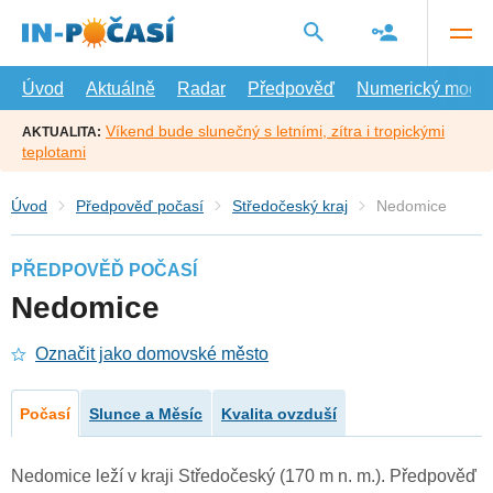
Přejít
na
hlavní
obsah
Úvod
Aktuálně
Radar
Předpověď
Numerický model
Víkend bude slunečný s letními, zítra i tropickými
AKTUALITA:
teplotami
Úvod
Předpověď počasí
Středočeský kraj
Nedomice
PŘEDPOVĚĎ POČASÍ
Nedomice
Označit jako domovské město
Počasí
Slunce a Měsíc
Kvalita ovzduší
Nedomice leží v kraji Středočeský (170 m n. m.). Předpověď