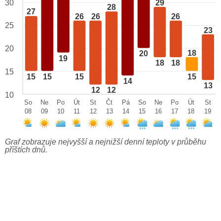
29
30
28
27
26
26
26
25
23
20
18
20
19
18
18
15
15
15
15
15
14
13
12
12
10
So
Ne
Po
Út
St
Čt
Pá
So
Ne
Po
Út
St
08
09
10
11
12
13
14
15
16
17
18
19
Graf zobrazuje nejvyšší a nejnižší denní teploty v průběhu
příštích dnů.