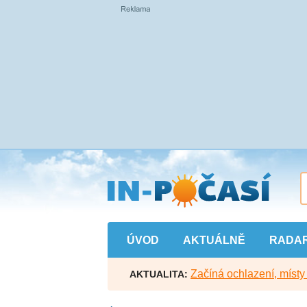
Přejít
na
hlavní
obsah
ÚVOD
AKTUÁLNĚ
RADA
Začíná ochlazení, míst
AKTUALITA: