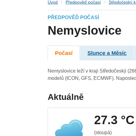
Úvod
Předpověď počasí
Středočeský k
PŘEDPOVĚĎ POČASÍ
Nemyslovice
Počasí
Slunce a Měsíc
Nemyslovice leží v kraji Středočeský (26
modelů (ICON, GFS, ECMWF). Naposledy 
Aktuálně
27.3 °C
(stoupá)