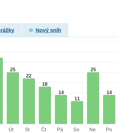
Srážky
Nový sníh
25
25
22
18
14
14
11
Út
St
Čt
Pá
So
Ne
Po