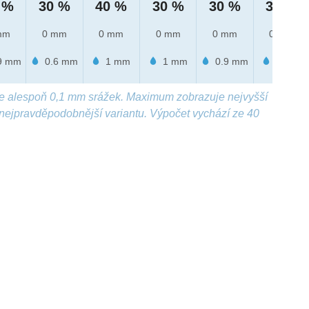
 %
30 %
40 %
30 %
30 %
30 %
mm
0 mm
0 mm
0 mm
0 mm
0 mm
9 mm
0.6 mm
1 mm
1 mm
0.9 mm
1 mm
e alespoň 0,1 mm srážek. Maximum zobrazuje nejvyšší
nejpravděpodobnější variantu. Výpočet vychází ze 40