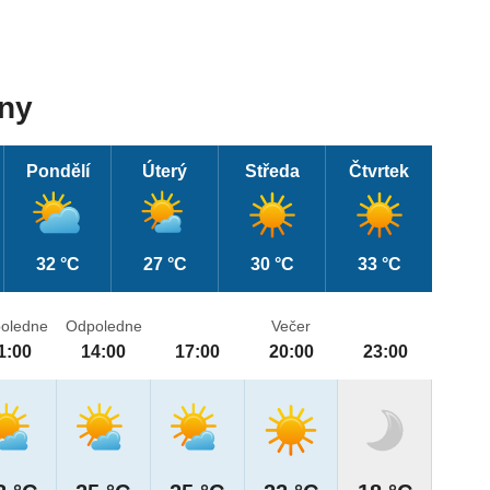
dny
Pondělí
Úterý
Středa
Čtvrtek
32 °C
27 °C
30 °C
33 °C
oledne
Odpoledne
Večer
1:00
14:00
17:00
20:00
23:00