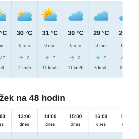
 °C
30 °C
31 °C
30 °C
29 °C
29 °C
mm
0 mm
0 mm
0 mm
0 mm
0 mm
JZ
Z
Z
Z
Z
JZ
m/h
7 km/h
11 km/h
11 km/h
5 km/h
8 km/h
žek na 48 hodin
:00
13:00
14:00
15:00
16:00
17:00
es
dnes
dnes
dnes
dnes
dnes