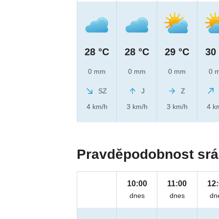
28 °C
28 °C
29 °C
30
0 mm
0 mm
0 mm
0 
SZ
J
Z
4 km/h
3 km/h
3 km/h
4 k
Pravděpodobnost srá
10:00
11:00
12
dnes
dnes
dn