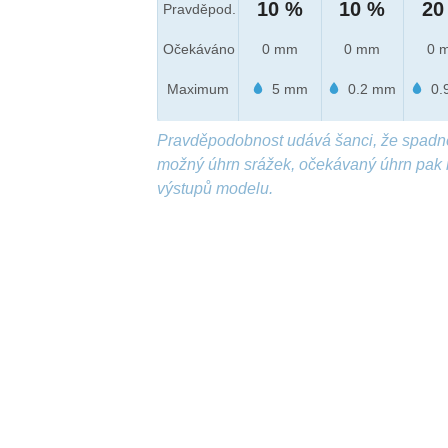
10 %
10 %
20
Pravděpod.
Očekáváno
0 mm
0 mm
0 
Maximum
5 mm
0.2 mm
0.
Pravděpodobnost udává šanci, že spadn
možný úhrn srážek, očekávaný úhrn pak 
výstupů modelu.