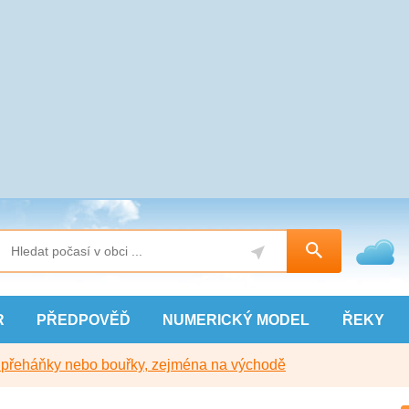
R
PŘEDPOVĚĎ
NUMERICKÝ
MODEL
ŘEKY
y přeháňky nebo bouřky, zejména na východě