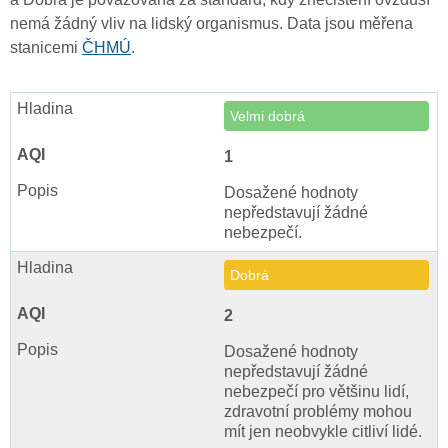
nemá žádný vliv na lidský organismus. Data jsou měřena
stanicemi
ČHMÚ
.
Velmi dobrá
1
Dosažené hodnoty
nepředstavují žádné
nebezpečí.
Dobrá
2
Dosažené hodnoty
nepředstavují žádné
nebezpečí pro většinu lidí,
zdravotní problémy mohou
mít jen neobvykle citliví lidé.