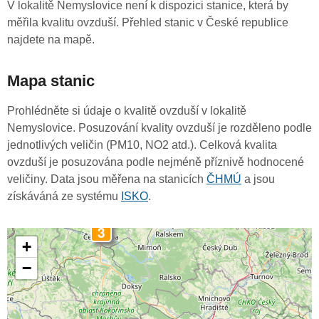
V lokalitě Nemyslovice není k dispozici stanice, která by
měřila kvalitu ovzduší. Přehled stanic v České republice
najdete na mapě.
Mapa stanic
Prohlédněte si údaje o kvalitě ovzduší v lokalitě
Nemyslovice. Posuzování kvality ovzduší je rozděleno podle
jednotlivých veličin (PM10, NO2 atd.). Celková kvalita
ovzduší je posuzována podle nejméně příznivě hodnocené
veličiny. Data jsou měřena na stanicích
ČHMÚ
a jsou
získáváná ze systému
ISKO
.
3
+
−