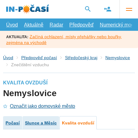
Přejít
na
hlavní
obsah
Úvod
Aktuálně
Radar
Předpověď
Numerický model
Začíná ochlazení, místy přeháňky nebo bouřky,
AKTUALITA:
zejména na východě
Úvod
Předpověď počasí
Středočeský kraj
Nemyslovice
Znečištění vzduchu
KVALITA OVZDUŠÍ
Nemyslovice
Označit jako domovské město
Počasí
Slunce a Měsíc
Kvalita ovzduší