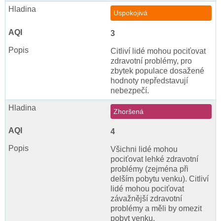
Uspokojivá
3
Citliví lidé mohou pociťovat
zdravotní problémy, pro
zbytek populace dosažené
hodnoty nepředstavují
nebezpečí.
Zhoršená
4
Všichni lidé mohou
pociťovat lehké zdravotní
problémy (zejména při
delším pobytu venku). Citliví
lidé mohou pociťovat
závažnější zdravotní
problémy a měli by omezit
pobyt venku.