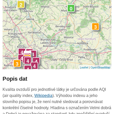
2
0
3
4
4
4
-
4
4
4
3
4
4
4
3
4
Leaflet
|
OpenStreetMap
4
Popis dat
Kvalita ovzduší pro jednotlivé látky je určována podle AQI
(air quality index,
Wikipedia
). Výhodou indexu a jeho
slovního popisu je, že není nutné sledovat a porovnávat
konkrétní číselné hodnoty. Hladina s označením Velmi dobrá
a Dobrá je považována za standard, kdy znečištění ovzduší