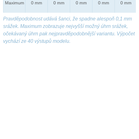
Maximum
0 mm
0 mm
0 mm
0 mm
0 mm
Pravděpodobnost udává šanci, že spadne alespoň 0,1 mm
srážek. Maximum zobrazuje nejvyšší možný úhrn srážek,
očekávaný úhrn pak nejpravděpodobnější variantu. Výpočet
vychází ze 40 výstupů modelu.