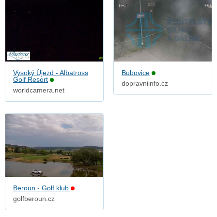
Vysoký Újezd - Albatross
Bubovice
Golf Resort
dopravniinfo.cz
worldcamera.net
Beroun - Golf klub
golfberoun.cz