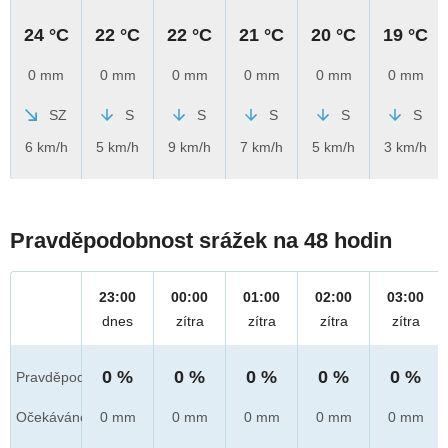
24 °C
22 °C
22 °C
21 °C
20 °C
19 °C
0 mm
0 mm
0 mm
0 mm
0 mm
0 mm
SZ
S
S
S
S
S
6 km/h
5 km/h
9 km/h
7 km/h
5 km/h
3 km/h
Pravděpodobnost srážek na 48 hodin
23:00
00:00
01:00
02:00
03:00
dnes
zítra
zítra
zítra
zítra
0 %
0 %
0 %
0 %
0 %
Pravděpod.
Očekáváno
0 mm
0 mm
0 mm
0 mm
0 mm