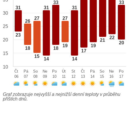
33
33
31
31
31
30
27
27
26
25
23
22
20
21
20
19
19
18
18
17
15
15
14
14
10
Čt
Pá
So
Ne
Po
Út
St
Čt
Pá
So
Ne
Po
06
07
08
09
10
11
12
13
14
15
16
17
Graf zobrazuje nejvyšší a nejnižší denní teploty v průběhu
příštích dnů.