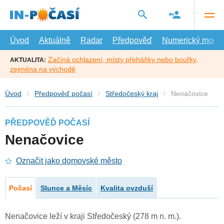
Přejít
na
hlavní
obsah
Úvod
Aktuálně
Radar
Předpověď
Numerický model
Začíná ochlazení, místy přeháňky nebo bouřky,
AKTUALITA:
zejména na východě
Úvod
Předpověď počasí
Středočeský kraj
Nenačovice
PŘEDPOVĚĎ POČASÍ
Nenačovice
Označit jako domovské město
Počasí
Slunce a Měsíc
Kvalita ovzduší
Nenačovice leží v kraji Středočeský (278 m n. m.).