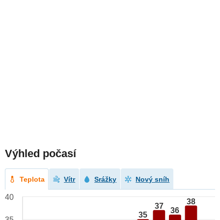
Výhled počasí
Teplota
Vítr
Srážky
Nový sníh
40
38
37
36
35
35