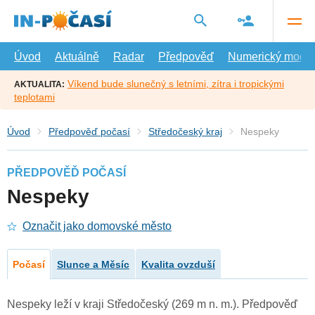
Přejít
na
hlavní
obsah
Úvod
Aktuálně
Radar
Předpověď
Numerický model
Víkend bude slunečný s letními, zítra i tropickými
AKTUALITA:
teplotami
Úvod
Předpověď počasí
Středočeský kraj
Nespeky
PŘEDPOVĚĎ POČASÍ
Nespeky
Označit jako domovské město
Počasí
Slunce a Měsíc
Kvalita ovzduší
Nespeky leží v kraji Středočeský (269 m n. m.). Předpověď