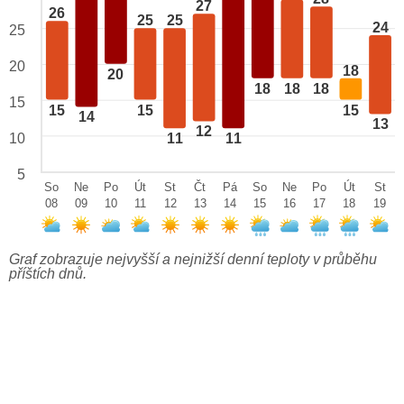
27
26
25
25
24
25
20
18
20
18
18
18
15
15
15
15
14
13
12
10
11
11
5
So
Ne
Po
Út
St
Čt
Pá
So
Ne
Po
Út
St
08
09
10
11
12
13
14
15
16
17
18
19
Graf zobrazuje nejvyšší a nejnižší denní teploty v průběhu
příštích dnů.