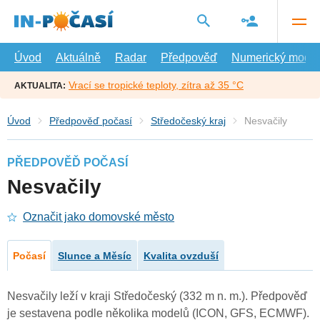
Přejít
na
hlavní
obsah
Úvod
Aktuálně
Radar
Předpověď
Numerický model
Vrací se tropické teploty, zítra až 35 °C
AKTUALITA:
Úvod
Předpověď počasí
Středočeský kraj
Nesvačily
PŘEDPOVĚĎ POČASÍ
Nesvačily
Označit jako domovské město
Počasí
Slunce a Měsíc
Kvalita ovzduší
Nesvačily leží v kraji Středočeský (332 m n. m.). Předpověď
je sestavena podle několika modelů (ICON, GFS, ECMWF).