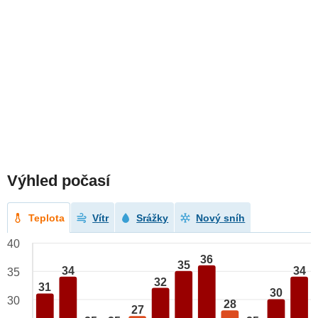
Výhled počasí
Teplota
Vítr
Srážky
Nový sníh
40
36
35
34
34
35
32
31
30
30
28
27