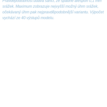
Pravděpodobnost udává šanci, že spadne alespoň 0,1 mm
srážek. Maximum zobrazuje nejvyšší možný úhrn srážek,
očekávaný úhrn pak nejpravděpodobnější variantu. Výpočet
vychází ze 40 výstupů modelu.