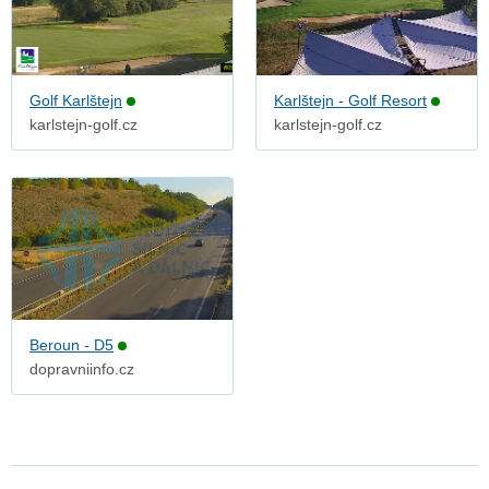
Golf Karlštejn
Karlštejn - Golf Resort
karlstejn-golf.cz
karlstejn-golf.cz
Beroun - D5
dopravniinfo.cz