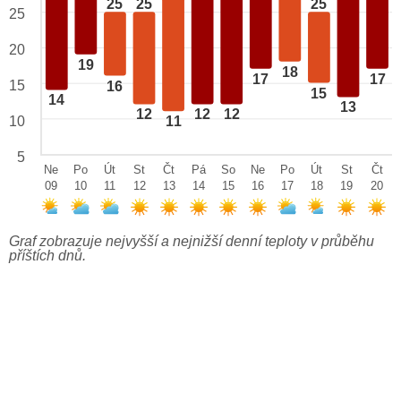
25
25
25
25
20
19
18
17
17
15
16
15
14
13
12
12
12
10
11
5
Ne
Po
Út
St
Čt
Pá
So
Ne
Po
Út
St
Čt
09
10
11
12
13
14
15
16
17
18
19
20
Graf zobrazuje nejvyšší a nejnižší denní teploty v průběhu
příštích dnů.