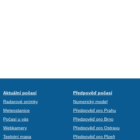
Aktuální počasí
Předpověď počasí
Radarové snímky
Numerický model
Meteostanice
Předpověď pro Prahu
Počasí u vás
Předpověď pro Brno
Webkamery
Předpověď pro Ostravu
Teplotní mapa
Předpověď pro Plzeň