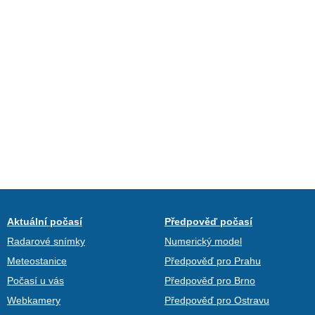
Aktuální počasí
Předpověď počasí
Radarové snímky
Numerický model
Meteostanice
Předpověď pro Prahu
Počasí u vás
Předpověď pro Brno
Webkamery
Předpověď pro Ostravu