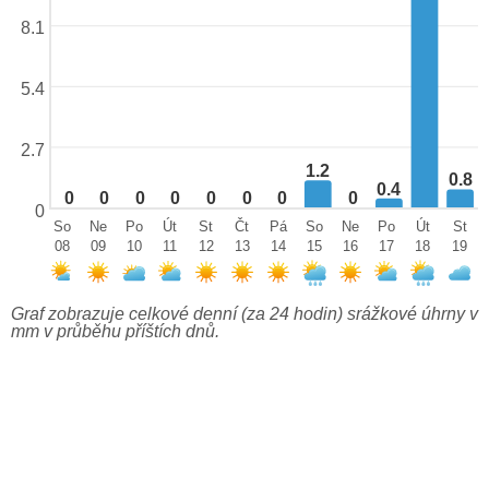
8.1
5.4
2.7
1.2
0.8
0.4
0
0
0
0
0
0
0
0
0
So
Ne
Po
Út
St
Čt
Pá
So
Ne
Po
Út
St
08
09
10
11
12
13
14
15
16
17
18
19
Graf zobrazuje celkové denní (za 24 hodin) srážkové úhrny v
mm v průběhu příštích dnů.