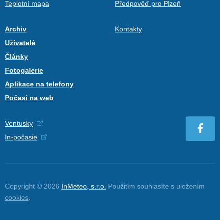
Teplotní mapa
Předpověď pro Plzeň
Archiv
Kontakty
Uživatelé
Články
Fotogalerie
Aplikace na telefony
Počasí na web
Ventusky
In-počasie
Copyright © 2026
InMeteo, s.r.o.
Použitím souhlasíte s uložením
cookies
.