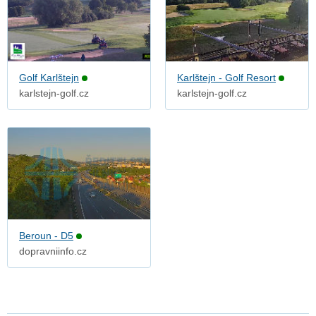
Golf Karlštejn
Karlštejn - Golf Resort
karlstejn-golf.cz
karlstejn-golf.cz
Beroun - D5
dopravniinfo.cz