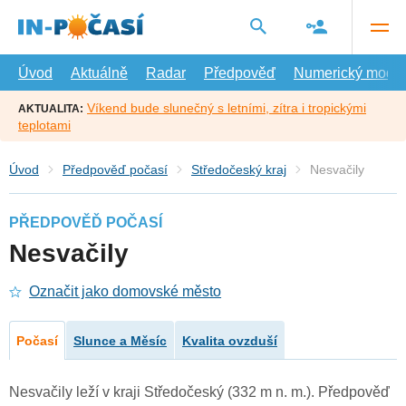
Přejít
na
hlavní
obsah
Úvod
Aktuálně
Radar
Předpověď
Numerický model
Víkend bude slunečný s letními, zítra i tropickými
AKTUALITA:
teplotami
Úvod
Předpověď počasí
Středočeský kraj
Nesvačily
PŘEDPOVĚĎ POČASÍ
Nesvačily
Označit jako domovské město
Počasí
Slunce a Měsíc
Kvalita ovzduší
Nesvačily leží v kraji Středočeský (332 m n. m.). Předpověď