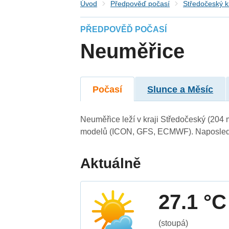
Úvod
Předpověď počasí
Středočeský k
PŘEDPOVĚĎ POČASÍ
Neuměřice
Počasí
Slunce a Měsíc
Neuměřice leží v kraji Středočeský (204 
modelů (ICON, GFS, ECMWF). Naposledy 
Aktuálně
27.1 °C
(stoupá)