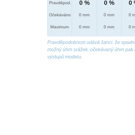
0 %
0 %
0
Pravděpod.
Očekáváno
0 mm
0 mm
0 
Maximum
0 mm
0 mm
0 
Pravděpodobnost udává šanci, že spadn
možný úhrn srážek, očekávaný úhrn pak 
výstupů modelu.