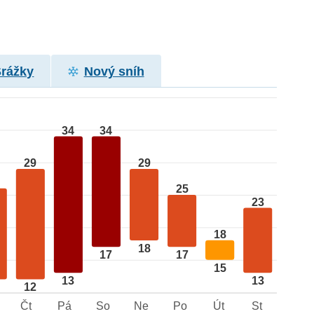
Srážky
Nový sníh
34
34
29
29
25
23
18
18
17
17
15
13
13
12
Čt
Pá
So
Ne
Po
Út
St