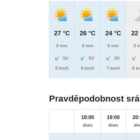
27 °C
26 °C
24 °C
22
0 mm
0 mm
0 mm
0 
SV
SV
SV
8 km/h
8 km/h
7 km/h
6 k
Pravděpodobnost srá
18:00
19:00
20
dnes
dnes
dn