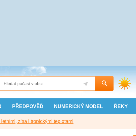
R
PŘEDPOVĚĎ
NUMERICKÝ
MODEL
ŘEKY
etními, zítra i tropickými teplotami