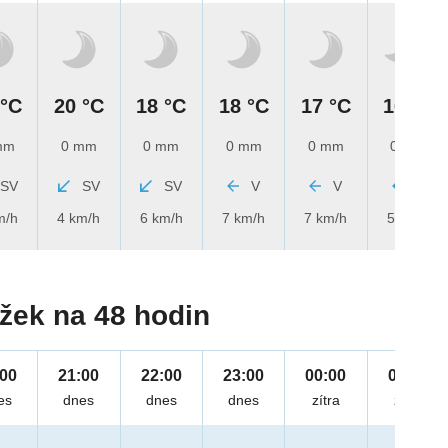
 °C
20 °C
18 °C
18 °C
17 °C
16 °C
mm
0 mm
0 mm
0 mm
0 mm
0 mm
SV
SV
SV
V
V
V
m/h
4 km/h
6 km/h
7 km/h
7 km/h
5 km/h
žek na 48 hodin
:00
21:00
22:00
23:00
00:00
01:00
es
dnes
dnes
dnes
zítra
zítra