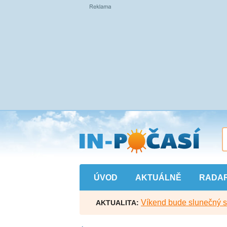
Přejít
na
hlavní
obsah
ÚVOD
AKTUÁLNĚ
RADA
Víkend bude slunečný s l
AKTUALITA: