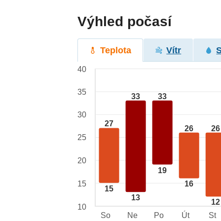
Výhled počasí
Teplota
Vítr
40
35
33
33
30
27
26
26
25
20
19
15
16
15
13
12
10
So
Ne
Po
Út
St