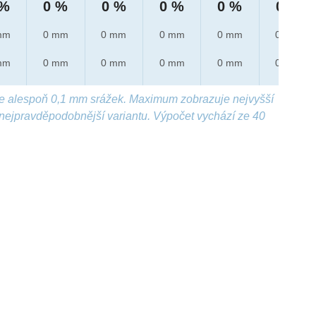
 %
0 %
0 %
0 %
0 %
0 %
mm
0 mm
0 mm
0 mm
0 mm
0 mm
mm
0 mm
0 mm
0 mm
0 mm
0 mm
e alespoň 0,1 mm srážek. Maximum zobrazuje nejvyšší
nejpravděpodobnější variantu. Výpočet vychází ze 40