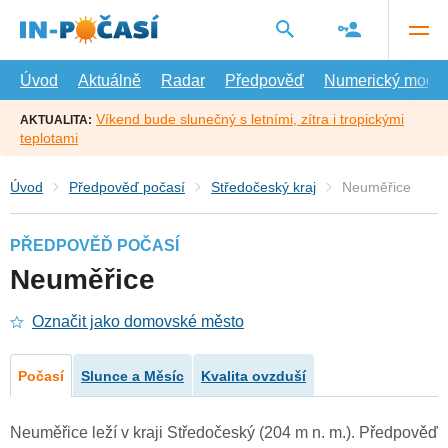
Přejít
na
hlavní
obsah
Úvod
Aktuálně
Radar
Předpověď
Numerický model
Víkend bude slunečný s letními, zítra i tropickými
AKTUALITA:
teplotami
Úvod
Předpověď počasí
Středočeský kraj
Neuměřice
PŘEDPOVĚĎ POČASÍ
Neuměřice
Označit jako domovské město
Počasí
Slunce a Měsíc
Kvalita ovzduší
Neuměřice leží v kraji Středočeský (204 m n. m.). Předpověď