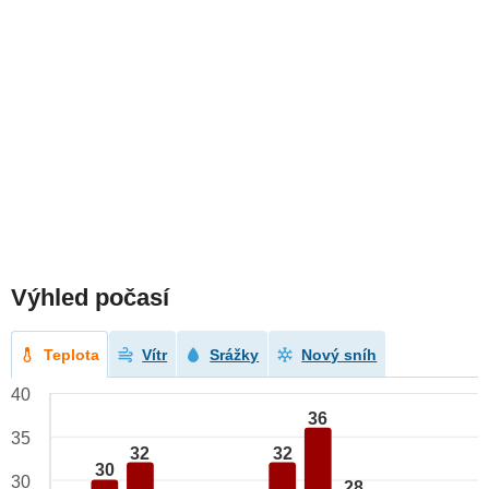
Výhled počasí
Teplota
Vítr
Srážky
Nový sníh
40
36
35
32
32
30
30
28