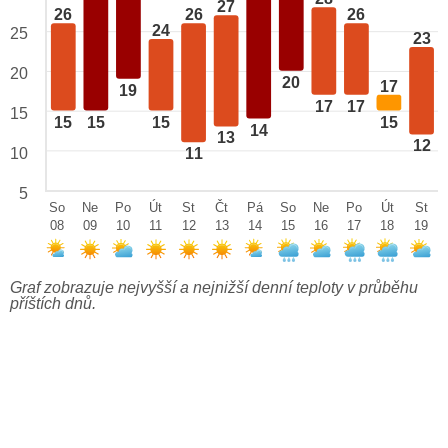
27
26
26
26
24
25
23
20
20
17
19
17
17
15
15
15
15
15
14
13
12
10
11
5
So
Ne
Po
Út
St
Čt
Pá
So
Ne
Po
Út
St
08
09
10
11
12
13
14
15
16
17
18
19
Graf zobrazuje nejvyšší a nejnižší denní teploty v průběhu
příštích dnů.