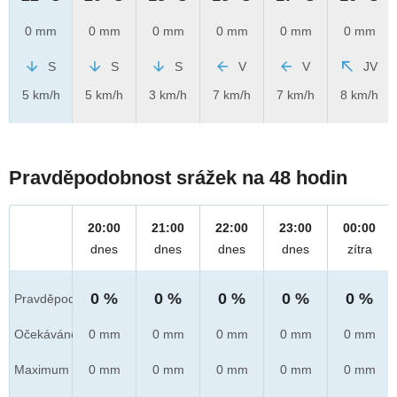
0 mm
0 mm
0 mm
0 mm
0 mm
0 mm
S
S
S
V
V
JV
5 km/h
5 km/h
3 km/h
7 km/h
7 km/h
8 km/h
Pravděpodobnost srážek na 48 hodin
20:00
21:00
22:00
23:00
00:00
dnes
dnes
dnes
dnes
zítra
0 %
0 %
0 %
0 %
0 %
Pravděpod.
Očekáváno
0 mm
0 mm
0 mm
0 mm
0 mm
Maximum
0 mm
0 mm
0 mm
0 mm
0 mm