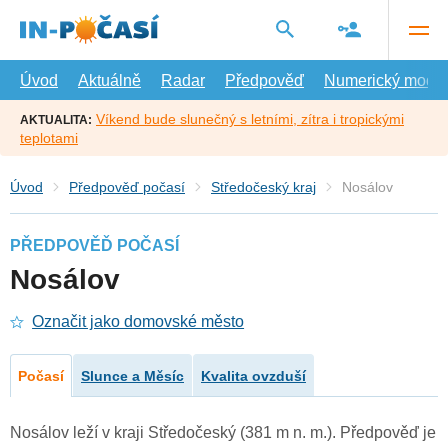
Přejít
na
hlavní
obsah
Úvod
Aktuálně
Radar
Předpověď
Numerický model
Víkend bude slunečný s letními, zítra i tropickými
AKTUALITA:
teplotami
Úvod
Předpověď počasí
Středočeský kraj
Nosálov
PŘEDPOVĚĎ POČASÍ
Nosálov
Označit jako domovské město
Počasí
Slunce a Měsíc
Kvalita ovzduší
Nosálov leží v kraji Středočeský (381 m n. m.). Předpověď je