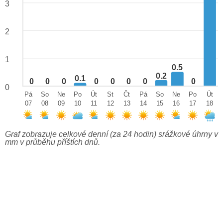
3
2
1
0.5
0.2
0.1
0
0
0
0
0
0
0
0
0
Pá
So
Ne
Po
Út
St
Čt
Pá
So
Ne
Po
Út
07
08
09
10
11
12
13
14
15
16
17
18
Graf zobrazuje celkové denní (za 24 hodin) srážkové úhrny v
mm v průběhu příštích dnů.