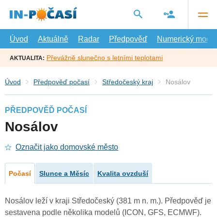
Přejít
na
hlavní
obsah
Úvod
Aktuálně
Radar
Předpověď
Numerický model
Převážně slunečno s letními teplotami
AKTUALITA:
Úvod
Předpověď počasí
Středočeský kraj
Nosálov
PŘEDPOVĚĎ POČASÍ
Nosálov
Označit jako domovské město
Počasí
Slunce a Měsíc
Kvalita ovzduší
Nosálov leží v kraji Středočeský (381 m n. m.). Předpověď je
sestavena podle několika modelů (ICON, GFS, ECMWF).