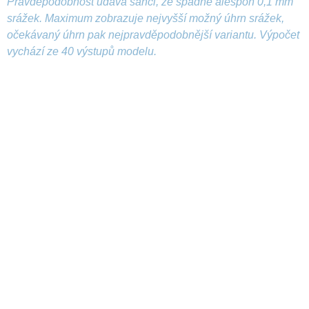
Pravděpodobnost udává šanci, že spadne alespoň 0,1 mm
srážek. Maximum zobrazuje nejvyšší možný úhrn srážek,
očekávaný úhrn pak nejpravděpodobnější variantu. Výpočet
vychází ze 40 výstupů modelu.