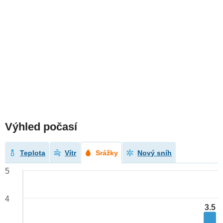
Výhled počasí
Teplota
Vítr
Srážky
Nový sníh
5
4
3.5