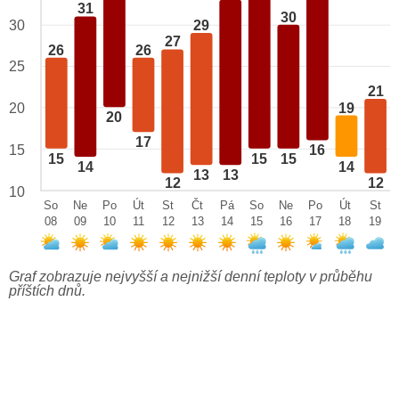
31
30
29
30
27
26
26
25
21
19
20
20
17
15
16
15
15
15
14
14
13
13
12
12
10
So
Ne
Po
Út
St
Čt
Pá
So
Ne
Po
Út
St
08
09
10
11
12
13
14
15
16
17
18
19
Graf zobrazuje nejvyšší a nejnižší denní teploty v průběhu
příštích dnů.