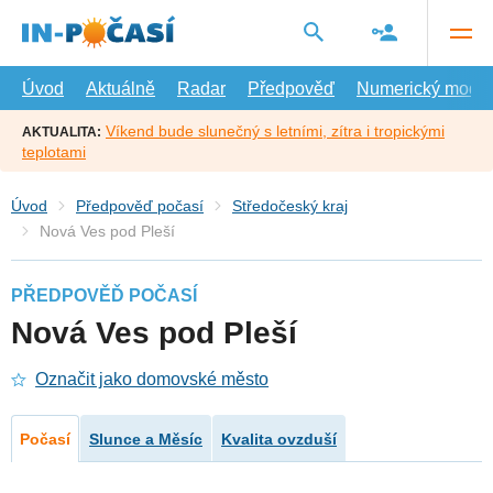
Přejít
na
hlavní
obsah
Úvod
Aktuálně
Radar
Předpověď
Numerický model
Víkend bude slunečný s letními, zítra i tropickými
AKTUALITA:
teplotami
Úvod
Předpověď počasí
Středočeský kraj
Nová Ves pod Pleší
PŘEDPOVĚĎ POČASÍ
Nová Ves pod Pleší
Označit jako domovské město
Počasí
Slunce a Měsíc
Kvalita ovzduší