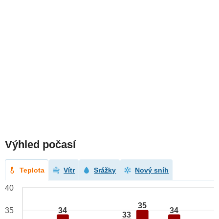
Výhled počasí
Teplota
Vítr
Srážky
Nový sníh
40
35
34
34
35
33