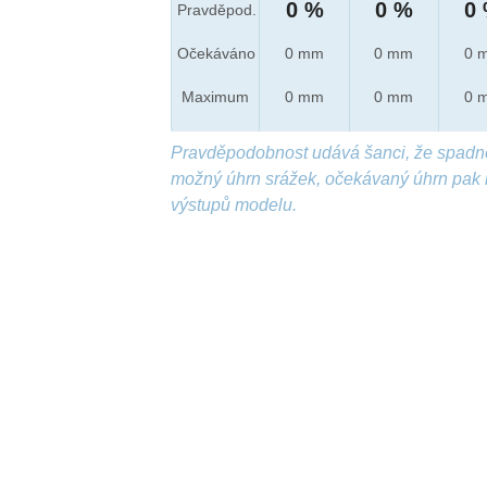
0 %
0 %
0
Pravděpod.
Očekáváno
0 mm
0 mm
0 
Maximum
0 mm
0 mm
0 
Pravděpodobnost udává šanci, že spadn
možný úhrn srážek, očekávaný úhrn pak 
výstupů modelu.