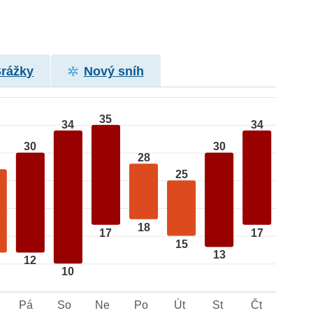
Srážky
Nový sníh
35
34
34
30
30
28
25
18
17
17
15
13
12
10
Pá
So
Ne
Po
Út
St
Čt