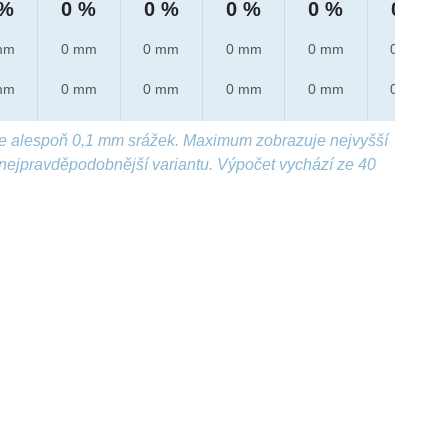
 %
0 %
0 %
0 %
0 %
0 %
mm
0 mm
0 mm
0 mm
0 mm
0 mm
mm
0 mm
0 mm
0 mm
0 mm
0 mm
e alespoň 0,1 mm srážek. Maximum zobrazuje nejvyšší
nejpravděpodobnější variantu. Výpočet vychází ze 40