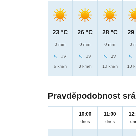
23 °C
26 °C
28 °C
29
0 mm
0 mm
0 mm
0 
JV
JV
JV
6 km/h
8 km/h
10 km/h
10 
Pravděpodobnost srá
10:00
11:00
12
dnes
dnes
dn