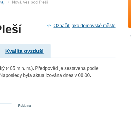
raj
Nová Ves pod Pleší
leší
Označit jako domovské město
Kvalita ovzduší
ský (405 m n. m.). Předpověď je sestavena podle
aposledy byla aktualizována dnes v 08:00.