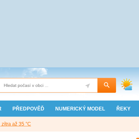
R
PŘEDPOVĚĎ
NUMERICKÝ
MODEL
ŘEKY
, zítra až 35 °C