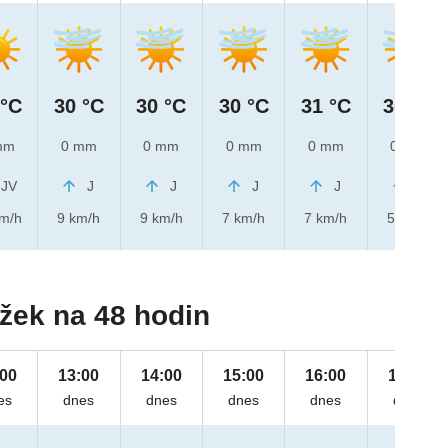
 °C
30 °C
30 °C
30 °C
31 °C
30 °C
mm
0 mm
0 mm
0 mm
0 mm
0 mm
JV
J
J
J
J
J
km/h
9 km/h
9 km/h
7 km/h
7 km/h
5 km/h
žek na 48 hodin
:00
13:00
14:00
15:00
16:00
17:00
es
dnes
dnes
dnes
dnes
dnes