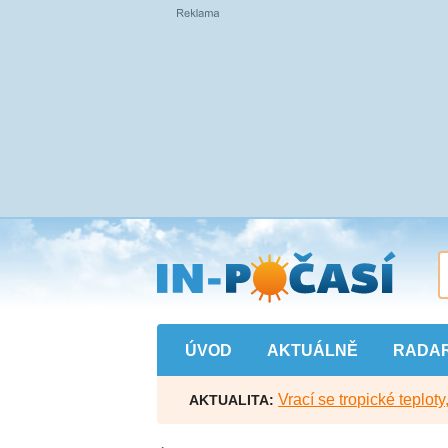
Přejít
na
hlavní
obsah
ÚVOD
AKTUÁLNĚ
RADA
Vrací se tropické teploty
AKTUALITA: