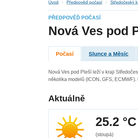
Úvod
Předpověď počasí
Středočeský k
PŘEDPOVĚĎ POČASÍ
Nová Ves pod P
Počasí
Slunce a Měsíc
Nová Ves pod Pleší leží v kraji Středoče
několika modelů (ICON, GFS, ECMWF). N
Aktuálně
25.2 °C
(stoupá)