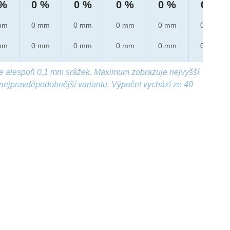
 %
0 %
0 %
0 %
0 %
0 %
mm
0 mm
0 mm
0 mm
0 mm
0 mm
mm
0 mm
0 mm
0 mm
0 mm
0 mm
e alespoň 0,1 mm srážek. Maximum zobrazuje nejvyšší
nejpravděpodobnější variantu. Výpočet vychází ze 40