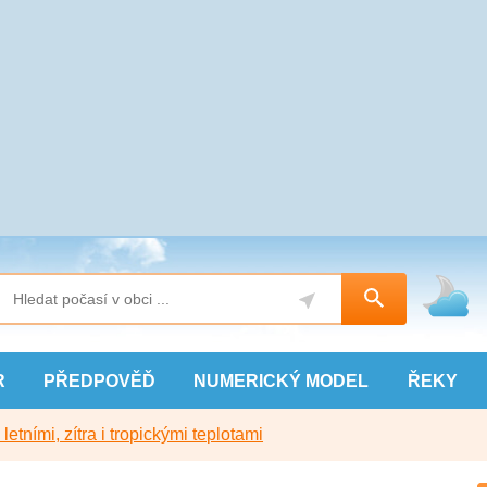
R
PŘEDPOVĚĎ
NUMERICKÝ
MODEL
ŘEKY
etními, zítra i tropickými teplotami