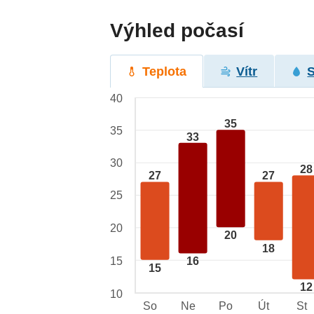
Výhled počasí
Teplota
Vítr
40
35
35
33
30
28
27
27
25
20
20
18
15
16
15
12
10
So
Ne
Po
Út
St