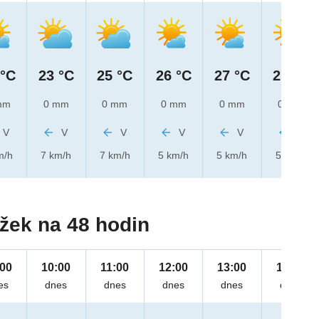
 °C
23 °C
25 °C
26 °C
27 °C
27 °C
mm
0 mm
0 mm
0 mm
0 mm
0 mm
V
V
V
V
V
V
m/h
7 km/h
7 km/h
5 km/h
5 km/h
5 km/h
žek na 48 hodin
:00
10:00
11:00
12:00
13:00
14:00
es
dnes
dnes
dnes
dnes
dnes