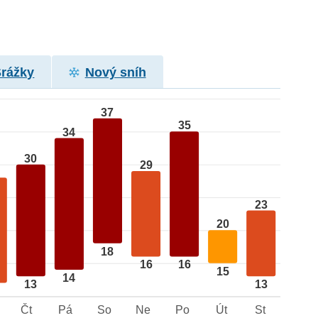
Srážky
Nový sníh
37
35
34
30
29
23
20
18
16
16
15
14
13
13
Čt
Pá
So
Ne
Po
Út
St