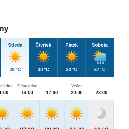
dny
Středa
Čtvrtek
Pátek
Sobota
28 °C
30 °C
34 °C
37 °C
oledne
Odpoledne
Večer
1:00
14:00
17:00
20:00
23:00