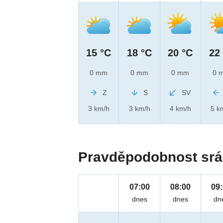
15 °C
18 °C
20 °C
22
0 mm
0 mm
0 mm
0 
Z
S
SV
3 km/h
3 km/h
4 km/h
5 k
Pravděpodobnost srá
07:00
08:00
09
dnes
dnes
dn