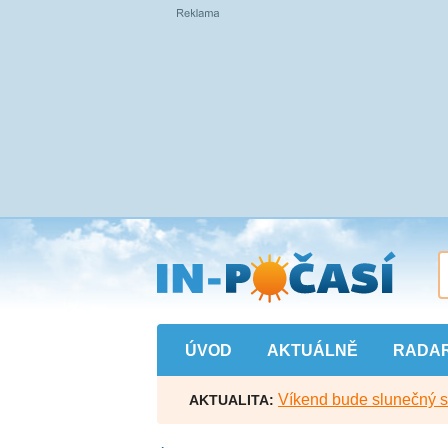
Přejít
na
hlavní
obsah
ÚVOD
AKTUÁLNĚ
RADA
Víkend bude slunečný s l
AKTUALITA: