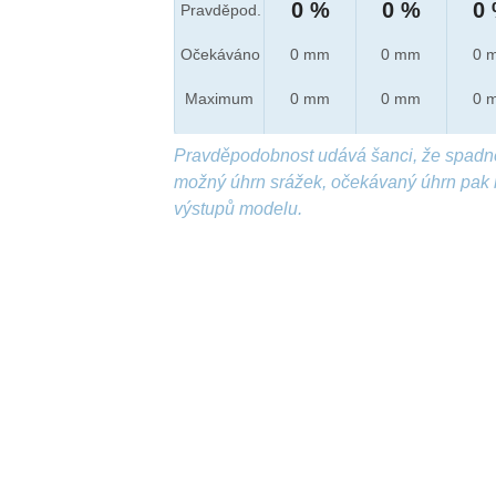
0 %
0 %
0
Pravděpod.
Očekáváno
0 mm
0 mm
0 
Maximum
0 mm
0 mm
0 
Pravděpodobnost udává šanci, že spadn
možný úhrn srážek, očekávaný úhrn pak 
výstupů modelu.