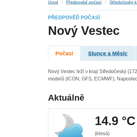
Úvod
Předpověď počasí
Středočeský k
PŘEDPOVĚĎ POČASÍ
Nový Vestec
Počasí
Slunce a Měsíc
Nový Vestec leží v kraji Středočeský (17
modelů (ICON, GFS, ECMWF). Naposledy 
Aktuálně
14.9 °C
(klesá)