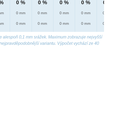
 %
0 %
0 %
0 %
0 %
0 %
mm
0 mm
0 mm
0 mm
0 mm
0 mm
mm
0 mm
0 mm
0 mm
0 mm
0 mm
e alespoň 0,1 mm srážek. Maximum zobrazuje nejvyšší
nejpravděpodobnější variantu. Výpočet vychází ze 40