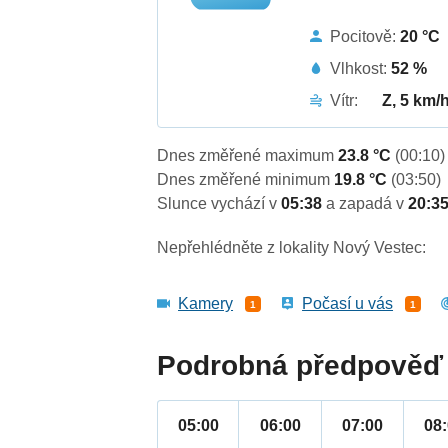
Pocitově:
20 °C
Vlhkost:
52 %
Vítr:
Z, 5 km/
Dnes změřené maximum
23.8 °C
(00:10)
Dnes změřené minimum
19.8 °C
(03:50)
Slunce vychází v
05:38
a zapadá v
20:3
Nepřehlédněte z lokality Nový Vestec:
Kamery
Počasí u vás
1
1
Podrobná předpověď 
05:00
06:00
07:00
08