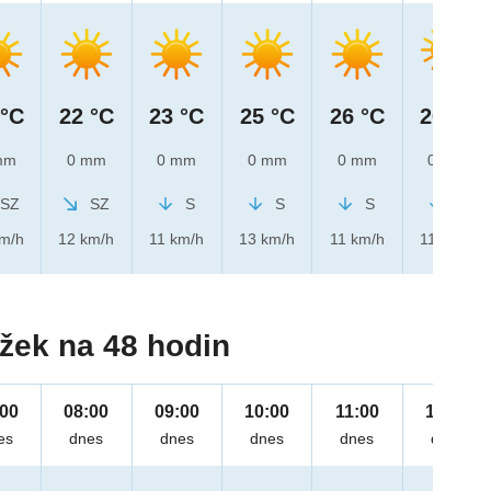
 °C
22 °C
23 °C
25 °C
26 °C
26 °C
mm
0 mm
0 mm
0 mm
0 mm
0 mm
SZ
SZ
S
S
S
S
km/h
12 km/h
11 km/h
13 km/h
11 km/h
11 km/h
žek na 48 hodin
:00
08:00
09:00
10:00
11:00
12:00
es
dnes
dnes
dnes
dnes
dnes