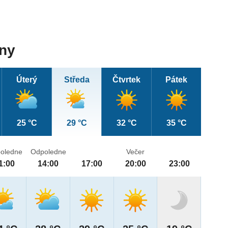
dny
Úterý
Středa
Čtvrtek
Pátek
25 °C
29 °C
32 °C
35 °C
oledne
Odpoledne
Večer
1:00
14:00
17:00
20:00
23:00