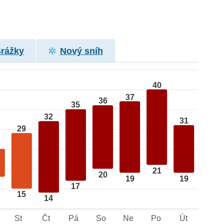
Srážky
Nový sníh
40
37
36
35
32
31
29
21
20
19
19
17
15
14
St
Čt
Pá
So
Ne
Po
Út