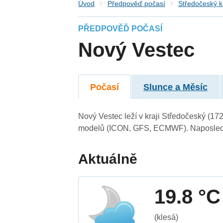
Úvod
Předpověď počasí
Středočeský k
PŘEDPOVĚĎ POČASÍ
Nový Vestec
Počasí
Slunce a Měsíc
Nový Vestec leží v kraji Středočeský (17
modelů (ICON, GFS, ECMWF). Naposledy 
Aktuálně
19.8 °C
(klesá)