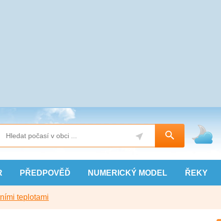
R
PŘEDPOVĚĎ
NUMERICKÝ
MODEL
ŘEKY
ními teplotami