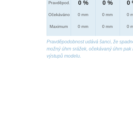
0 %
0 %
0
Pravděpod.
Očekáváno
0 mm
0 mm
0 
Maximum
0 mm
0 mm
0 
Pravděpodobnost udává šanci, že spadn
možný úhrn srážek, očekávaný úhrn pak 
výstupů modelu.