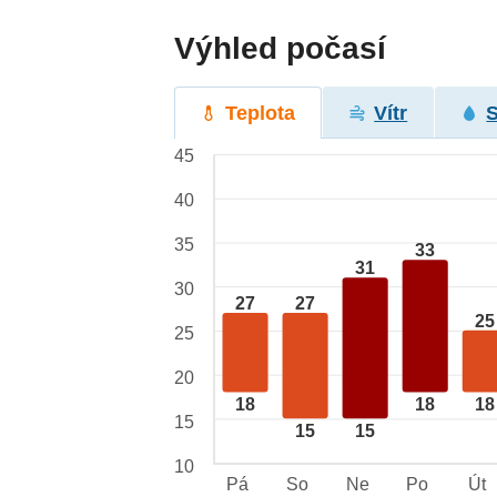
Výhled počasí
Teplota
Vítr
45
40
35
33
31
30
27
27
25
25
20
18
18
18
15
15
15
10
Pá
So
Ne
Po
Út