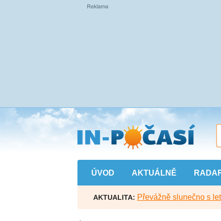
Přejít
na
hlavní
obsah
ÚVOD
AKTUÁLNĚ
RADA
Převážně slunečno s let
AKTUALITA: