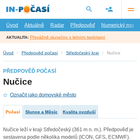
Přejít
na
hlavní
obsah
Úvod
Aktuálně
Radar
Předpověď
Numerický model
Převážně slunečno s letními teplotami
AKTUALITA:
Úvod
Předpověď počasí
Středočeský kraj
Nučice
PŘEDPOVĚĎ POČASÍ
Nučice
Označit jako domovské město
Počasí
Slunce a Měsíc
Kvalita ovzduší
Nučice leží v kraji Středočeský (361 m n. m.). Předpověď je
sestavena podle několika modelů (ICON, GFS, ECMWF).