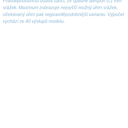
Pravděpodobnost udává šanci, že spadne alespoň 0,1 mm
srážek. Maximum zobrazuje nejvyšší možný úhrn srážek,
očekávaný úhrn pak nejpravděpodobnější variantu. Výpočet
vychází ze 40 výstupů modelu.