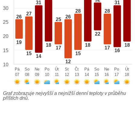
32
31
31
30
28
28
27
26
26
25
25
22
20
19
18
18
18
17
17
15
16
15
15
14
12
10
Pá
So
Ne
Po
Út
St
Čt
Pá
So
Ne
Po
Út
07
08
09
10
11
12
13
14
15
16
17
18
Graf zobrazuje nejvyšší a nejnižší denní teploty v průběhu
příštích dnů.