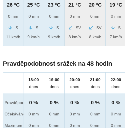
26 °C
25 °C
23 °C
21 °C
20 °C
19 °C
0 mm
0 mm
0 mm
0 mm
0 mm
0 mm
S
S
S
SV
SV
S
11 km/h
9 km/h
9 km/h
8 km/h
8 km/h
7 km/h
Pravděpodobnost srážek na 48 hodin
18:00
19:00
20:00
21:00
22:00
dnes
dnes
dnes
dnes
dnes
0 %
0 %
0 %
0 %
0 %
Pravděpod.
Očekáváno
0 mm
0 mm
0 mm
0 mm
0 mm
Maximum
0 mm
0 mm
0 mm
0 mm
0 mm