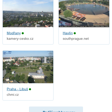
Modřany
Havlín
kamery-cesko.cz
southprague.net
Praha - Libuš
chmi.cz