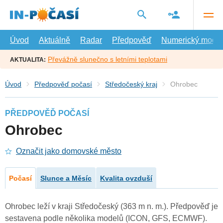
Přejít
na
hlavní
obsah
Úvod
Aktuálně
Radar
Předpověď
Numerický model
Převážně slunečno s letními teplotami
AKTUALITA:
Úvod
Předpověď počasí
Středočeský kraj
Ohrobec
PŘEDPOVĚĎ POČASÍ
Ohrobec
Označit jako domovské město
Počasí
Slunce a Měsíc
Kvalita ovzduší
Ohrobec leží v kraji Středočeský (363 m n. m.). Předpověď je
sestavena podle několika modelů (ICON, GFS, ECMWF).