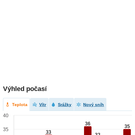
Výhled počasí
Teplota
Vítr
Srážky
Nový sníh
40
36
35
35
33