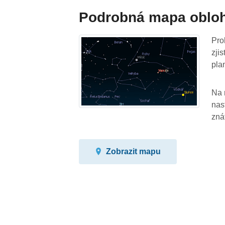
Podrobná mapa oblo
Pro
zji
pla
Na 
nas
zná
Zobrazit mapu