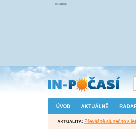
Přejít
na
hlavní
obsah
ÚVOD
AKTUÁLNĚ
RADA
Převážně slunečno s let
AKTUALITA: