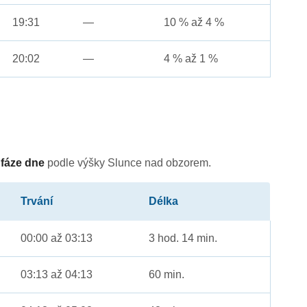
19:31
—
10 % až 4 %
20:02
—
4 % až 1 %
é
fáze dne
podle výšky Slunce nad obzorem.
Trvání
Délka
00:00 až 03:13
3 hod. 14 min.
03:13 až 04:13
60 min.