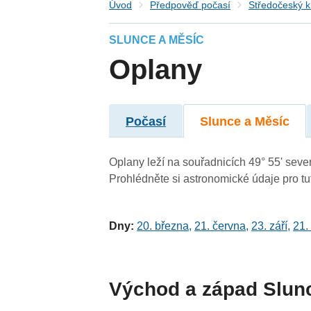
Úvod
Předpověď počasí
Středočeský k
SLUNCE A MĚSÍC
Oplany
Počasí
Slunce a Měsíc
Oplany leží na souřadnicích 49° 55' sever
Prohlédněte si astronomické údaje pro tut
Dny:
20. března
,
21. června
,
23. září
,
21.
Východ a západ Slun