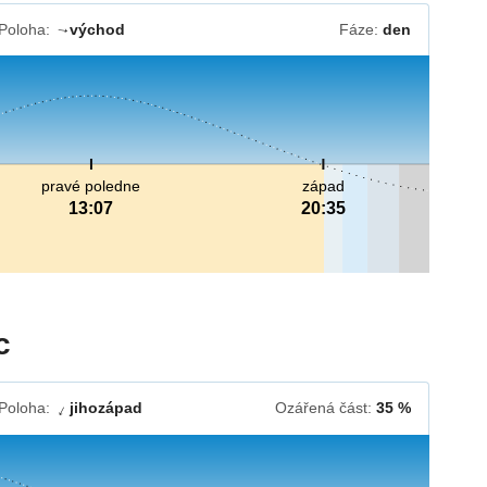
Poloha:
východ
Fáze:
den
↓
pravé poledne
západ
13:07
20:35
c
Poloha:
jihozápad
Ozářená část:
35 %
↓