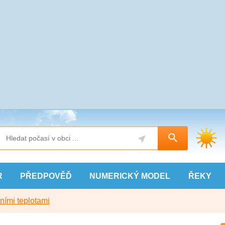
R
PŘEDPOVĚĎ
NUMERICKÝ
MODEL
ŘEKY
ními teplotami