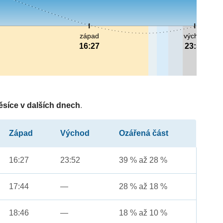
západ
východ
16:27
23:52
ěsíce v dalších dnech
.
Západ
Východ
Ozářená část
16:27
23:52
39 % až 28 %
17:44
—
28 % až 18 %
18:46
—
18 % až 10 %