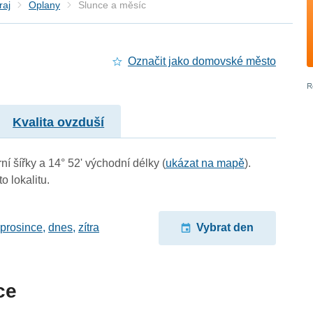
raj
Oplany
Slunce a měsíc
Označit jako domovské město
Kvalita ovzduší
ní šířky a 14° 52' východní délky (
ukázat na mapě
).
o lokalitu.
 prosince
,
dnes
,
zítra
Vybrat den
ce