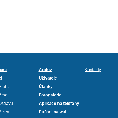
así
Archiv
Kontakty
l
Uživatelé
Prahu
Články
Brno
Fotogalerie
Ostravu
Aplikace na telefony
Plzeň
Počasí na web