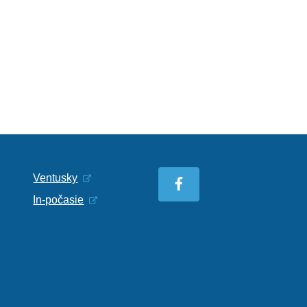
Ventusky
In-počasie