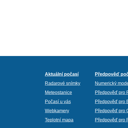
Aktuální počasí
Předpověď poč
Radarové snímky
Numerický mode
Meteostanice
Předpověď pro 
Počasí u vás
Předpověď pro 
Webkamery
Předpověď pro 
Teplotní mapa
Předpověď pro 