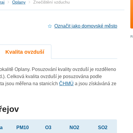
raj
Oplany
Znečištění vzduchu
Označit jako domovské město
Kvalita ovzduší
lokalitě Oplany. Posuzování kvality ovzduší je rozděleno
d.). Celková kvalita ovzduší je posuzována podle
ta jsou měřena na stanicích
ČHMÚ
a jsou získáváná ze
řejov
ta
PM10
O3
NO2
SO2