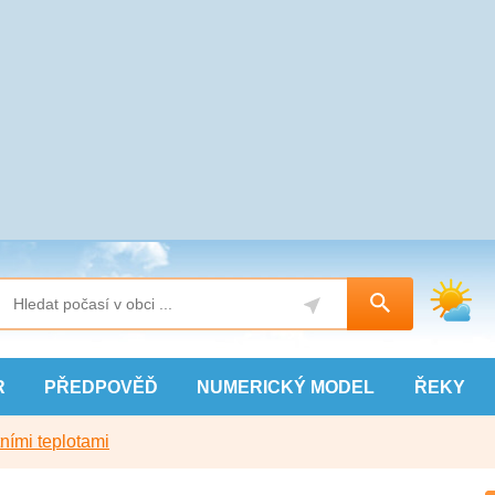
R
PŘEDPOVĚĎ
NUMERICKÝ
MODEL
ŘEKY
ními teplotami