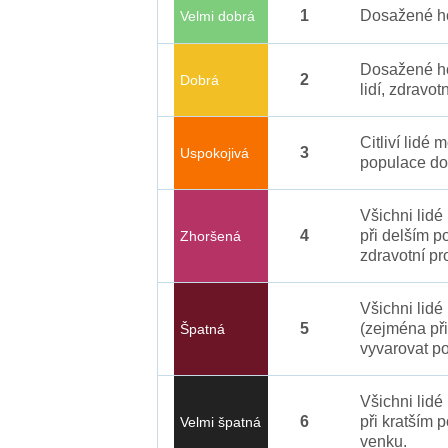
1
Dosažené ho
Velmi dobrá
Dosažené ho
2
Dobrá
lidí, zdravot
Citliví lidé
3
Uspokojivá
populace do
Všichni lid
4
při delším p
Zhoršená
zdravotní pr
Všichni lidé
5
(zejména při
Špatná
vyvarovat po
Všichni lidé
6
při kratším 
Velmi špatná
venku.