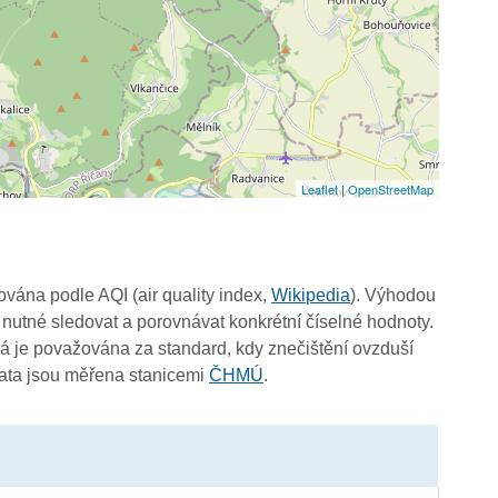
Leaflet
|
OpenStreetMap
čována podle AQI (air quality index,
Wikipedia
). Výhodou
 nutné sledovat a porovnávat konkrétní číselné hodnoty.
 je považována za standard, kdy znečištění ovzduší
Data jsou měřena stanicemi
ČHMÚ
.