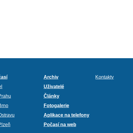
así
Archiv
Kontakty
l
Uživatelé
Prahu
Články
Brno
Fotogalerie
Ostravu
Aplikace na telefony
Plzeň
Počasí na web