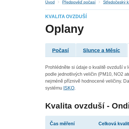
Úvod
Předpověď počasí
Středočeský k
KVALITA OVZDUŠÍ
Oplany
Počasí
Slunce a Měsíc
Prohlédněte si údaje o kvalitě ovzduší v 
podle jednotlivých veličin (PM10, NO2 at
nejméně příznivě hodnocené veličiny. Da
systému
ISKO
.
Kvalita ovzduší - Ond
Čas měření
Celková kvali