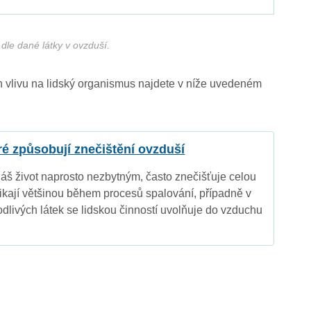
dle dané látky v ovzduší.
ich vlivu na lidský organismus najdete v níže uvedeném
eré způsobují znečištění ovzduší
náš život naprosto nezbytným, často znečišťuje celou
nikají většinou během procesů spalování, případně v
dlivých látek se lidskou činností uvolňuje do vzduchu