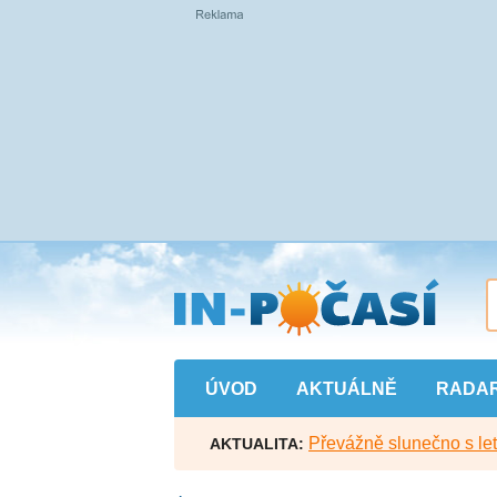
Přejít
na
hlavní
obsah
ÚVOD
AKTUÁLNĚ
RADA
Převážně slunečno s let
AKTUALITA: