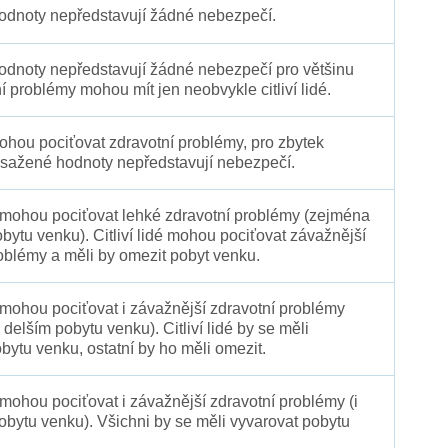
dnoty nepředstavují žádné nebezpečí.
dnoty nepředstavují žádné nebezpečí pro většinu
ní problémy mohou mít jen neobvykle citliví lidé.
 mohou pociťovat zdravotní problémy, pro zbytek
sažené hodnoty nepředstavují nebezpečí.
é mohou pociťovat lehké zdravotní problémy (zejména
obytu venku). Citliví lidé mohou pociťovat závažnější
oblémy a měli by omezit pobyt venku.
 mohou pociťovat i závažnější zdravotní problémy
 delším pobytu venku). Citliví lidé by se měli
bytu venku, ostatní by ho měli omezit.
 mohou pociťovat i závažnější zdravotní problémy (i
pobytu venku). Všichni by se měli vyvarovat pobytu