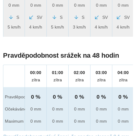
0 mm
0 mm
0 mm
0 mm
0 mm
0 mm
S
SV
S
S
SV
SV
5 km/h
4 km/h
5 km/h
3 km/h
4 km/h
4 km/h
Pravděpodobnost srážek na 48 hodin
00:00
01:00
02:00
03:00
04:00
zítra
zítra
zítra
zítra
zítra
0 %
0 %
0 %
0 %
0 %
Pravděpod.
Očekáváno
0 mm
0 mm
0 mm
0 mm
0 mm
Maximum
0 mm
0 mm
0 mm
0 mm
0 mm