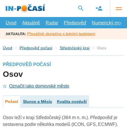
Přejít
na
hlavní
obsah
Úvod
Aktuálně
Radar
Předpověď
Numerický model
Převážně slunečno s letními teplotami
AKTUALITA:
Úvod
Předpověď počasí
Středočeský kraj
Osov
PŘEDPOVĚĎ POČASÍ
Osov
Označit jako domovské město
Počasí
Slunce a Měsíc
Kvalita ovzduší
Osov leží v kraji Středočeský (364 m n. m.). Předpověď je
sestavena podle několika modelů (ICON, GFS, ECMWF).