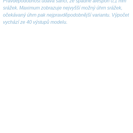
Pravděpodobnost udává šanci, že spadne alespoň 0,1 mm
srážek. Maximum zobrazuje nejvyšší možný úhrn srážek,
očekávaný úhrn pak nejpravděpodobnější variantu. Výpočet
vychází ze 40 výstupů modelu.