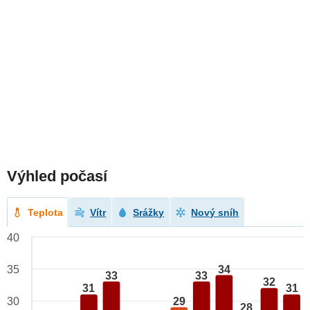
Výhled počasí
Teplota
Vítr
Srážky
Nový sníh
40
34
35
33
33
32
31
31
29
30
28