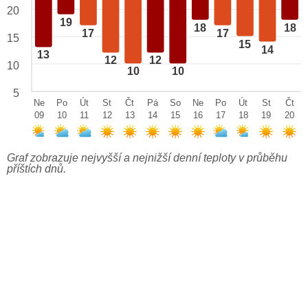
20
19
18
18
17
17
15
15
14
13
12
12
10
10
10
5
Ne
Po
Út
St
Čt
Pá
So
Ne
Po
Út
St
Čt
09
10
11
12
13
14
15
16
17
18
19
20
Graf zobrazuje nejvyšší a nejnižší denní teploty v průběhu
příštích dnů.