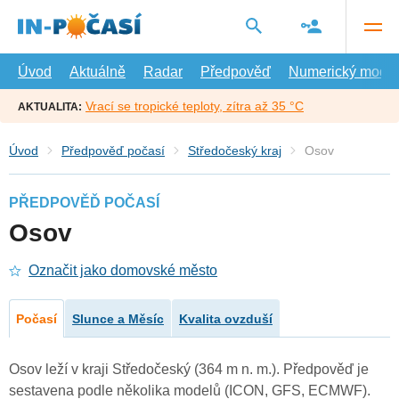
Přejít
na
hlavní
obsah
Úvod
Aktuálně
Radar
Předpověď
Numerický model
Vrací se tropické teploty, zítra až 35 °C
AKTUALITA:
Úvod
Předpověď počasí
Středočeský kraj
Osov
PŘEDPOVĚĎ POČASÍ
Osov
Označit jako domovské město
Počasí
Slunce a Měsíc
Kvalita ovzduší
Osov leží v kraji Středočeský (364 m n. m.). Předpověď je
sestavena podle několika modelů (ICON, GFS, ECMWF).