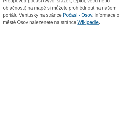
Předpověď počasí (vývoj srážek, teplot, větru nebo
oblačnosti) na mapě si můžete prohlédnout na našem
portálu Ventusky na stránce
Počasí - Osov
. Informace o
městě Osov nalezenete na stránce
Wikipedie
.