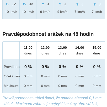
JV
JV
J
J
J
J
10 km/h
10 km/h
9 km/h
9 km/h
7 km/h
7 km/h
Pravděpodobnost srážek na 48 hodin
11:00
12:00
13:00
14:00
15:00
dnes
dnes
dnes
dnes
dnes
0 %
0 %
0 %
0 %
0 %
Pravděpod.
Očekáváno
0 mm
0 mm
0 mm
0 mm
0 mm
Maximum
0 mm
0 mm
0 mm
0 mm
0 mm
Pravděpodobnost udává šanci, že spadne alespoň 0,1 mm
srážek. Maximum zobrazuje nejvyšší možný úhrn srážek,