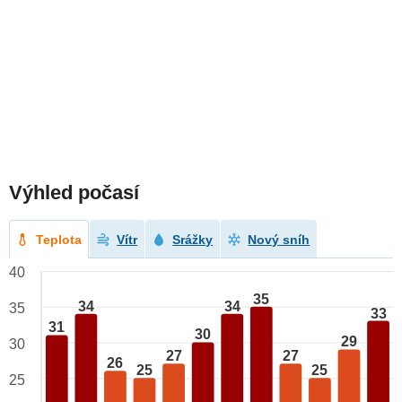
Výhled počasí
Teplota
Vítr
Srážky
Nový sníh
40
35
34
34
35
33
31
30
29
30
27
27
26
25
25
25