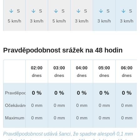
S
S
S
S
S
S
5 km/h
3 km/h
5 km/h
3 km/h
3 km/h
3 km/h
Pravděpodobnost srážek na 48 hodin
02:00
03:00
04:00
05:00
06:00
dnes
dnes
dnes
dnes
dnes
0 %
0 %
0 %
0 %
0 %
Pravděpod.
Očekáváno
0 mm
0 mm
0 mm
0 mm
0 mm
Maximum
0 mm
0 mm
0 mm
0 mm
0 mm
Pravděpodobnost udává šanci, že spadne alespoň 0,1 mm