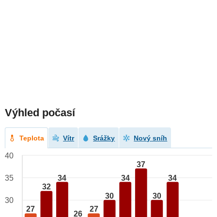
Výhled počasí
Teplota
Vítr
Srážky
Nový sníh
40
37
34
34
34
35
32
30
30
30
27
27
26