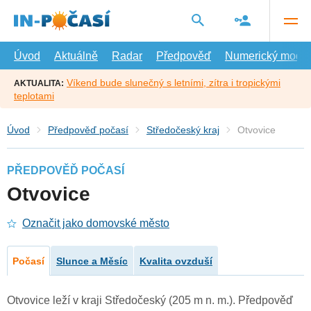
Přejít
na
hlavní
obsah
Úvod
Aktuálně
Radar
Předpověď
Numerický model
Víkend bude slunečný s letními, zítra i tropickými
AKTUALITA:
teplotami
Úvod
Předpověď počasí
Středočeský kraj
Otvovice
PŘEDPOVĚĎ POČASÍ
Otvovice
Označit jako domovské město
Počasí
Slunce a Měsíc
Kvalita ovzduší
Otvovice leží v kraji Středočeský (205 m n. m.). Předpověď