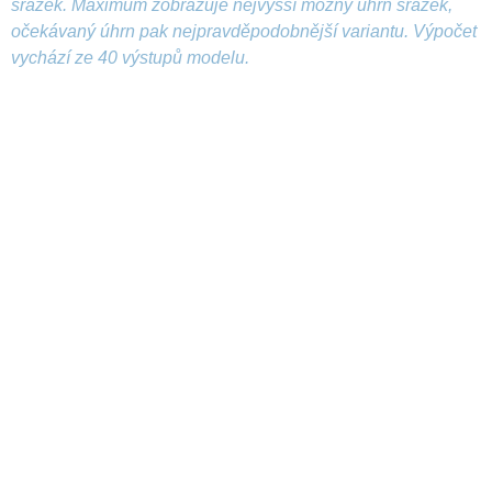
srážek. Maximum zobrazuje nejvyšší možný úhrn srážek,
očekávaný úhrn pak nejpravděpodobnější variantu. Výpočet
vychází ze 40 výstupů modelu.