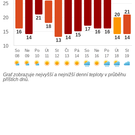
25
21
20
20
21
18
17
15
16
16
16
15
14
14
14
14
13
10
So
Ne
Po
Út
St
Čt
Pá
So
Ne
Po
Út
St
08
09
10
11
12
13
14
15
16
17
18
19
Graf zobrazuje nejvyšší a nejnižší denní teploty v průběhu
příštích dnů.