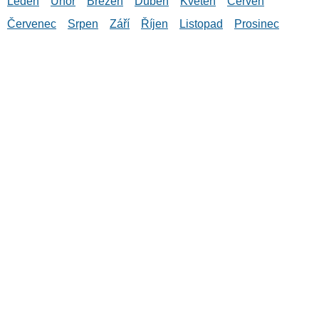
Leden
Únor
Březen
Duben
Květen
Červen
Červenec
Srpen
Září
Říjen
Listopad
Prosinec