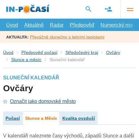
Přejít
na
hlavní
obsah
Úvod
Aktuálně
Radar
Předpověď
Numerický model
Převážně slunečno s letními teplotami
AKTUALITA:
Úvod
Předpověď počasí
Středočeský kraj
Ovčáry
Slunce a měsíc
Sluneční kalendář
SLUNEČNÍ KALENDÁŘ
Ovčáry
Označit jako domovské město
Počasí
Slunce a Měsíc
Kvalita ovzduší
V kalendáři naleznete časy východů, západů Slunce a další