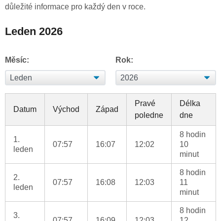
důležité informace pro každý den v roce.
Leden 2026
Měsíc:
Rok:
Pravé
Délka
Datum
Východ
Západ
poledne
dne
8 hodin
1.
07:57
16:07
12:02
10
leden
minut
8 hodin
2.
07:57
16:08
12:03
11
leden
minut
8 hodin
3.
07:57
16:09
12:03
12