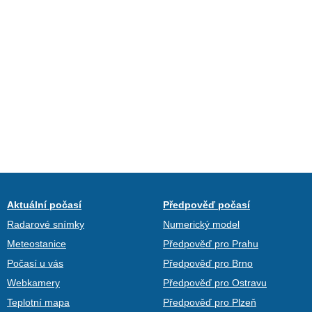
Aktuální počasí
Předpověď počasí
Radarové snímky
Numerický model
Meteostanice
Předpověď pro Prahu
Počasí u vás
Předpověď pro Brno
Webkamery
Předpověď pro Ostravu
Teplotní mapa
Předpověď pro Plzeň