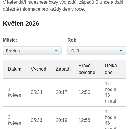
V kalendáři naleznete časy východů, západů Slunce a další
důležité informace pro každý den v roce.
Květen 2026
Měsíc:
Rok:
Pravé
Délka
Datum
Východ
Západ
poledne
dne
14
1.
hodin
05:34
20:17
12:56
květen
43
minut
14
2.
hodin
05:33
20:19
12:56
květen
46
minut