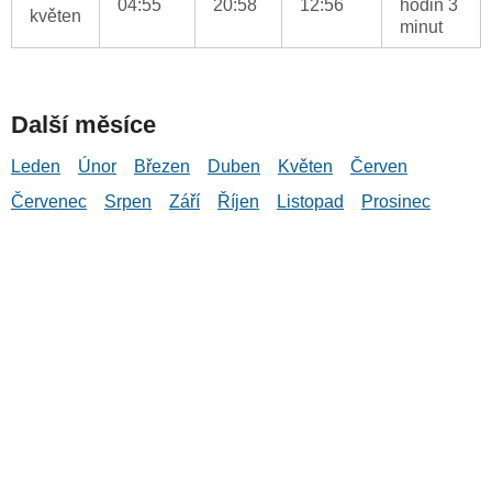
04:55
20:58
12:56
hodin 3
květen
minut
Další měsíce
Leden
Únor
Březen
Duben
Květen
Červen
Červenec
Srpen
Září
Říjen
Listopad
Prosinec