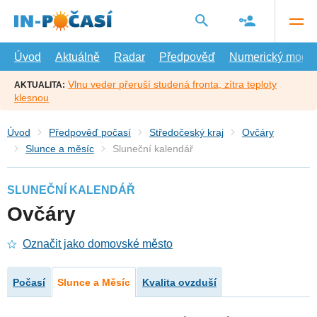
Přejít
na
hlavní
obsah
Úvod
Aktuálně
Radar
Předpověď
Numerický model
Vlnu veder přeruší studená fronta, zítra teploty
AKTUALITA:
klesnou
Úvod
Předpověď počasí
Středočeský kraj
Ovčáry
Slunce a měsíc
Sluneční kalendář
SLUNEČNÍ KALENDÁŘ
Ovčáry
Označit jako domovské město
Počasí
Slunce a Měsíc
Kvalita ovzduší