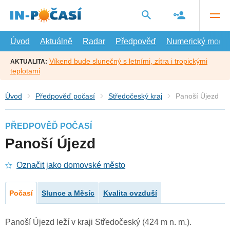
Přejít
na
hlavní
obsah
Úvod
Aktuálně
Radar
Předpověď
Numerický model
Víkend bude slunečný s letními, zítra i tropickými
AKTUALITA:
teplotami
Úvod
Předpověď počasí
Středočeský kraj
Panoší Újezd
PŘEDPOVĚĎ POČASÍ
Panoší Újezd
Označit jako domovské město
Počasí
Slunce a Měsíc
Kvalita ovzduší
Panoší Újezd leží v kraji Středočeský (424 m n. m.).