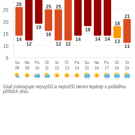
26
25
25
25
21
20
18
19
18
15
16
14
14
14
14
13
12
12
12
10
11
5
So
Ne
Po
Út
St
Čt
Pá
So
Ne
Po
Út
St
08
09
10
11
12
13
14
15
16
17
18
19
Graf zobrazuje nejvyšší a nejnižší denní teploty v průběhu
příštích dnů.