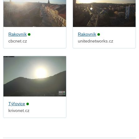
Rakovník
Rakovník
cbcnet.cz
unitednetworks.cz
Týřovice
krivonet.cz