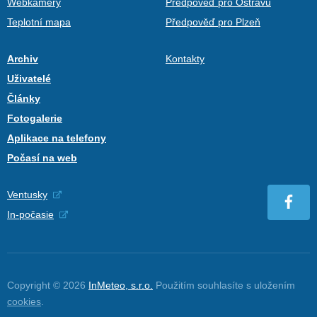
Webkamery
Předpověď pro Ostravu
Teplotní mapa
Předpověď pro Plzeň
Archiv
Kontakty
Uživatelé
Články
Fotogalerie
Aplikace na telefony
Počasí na web
Ventusky
In-počasie
Copyright © 2026
InMeteo, s.r.o.
Použitím souhlasíte s uložením
cookies
.