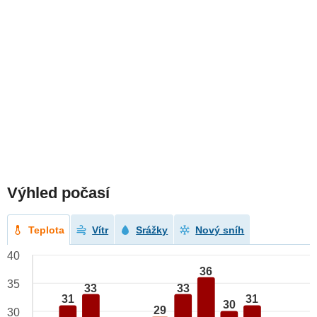
Výhled počasí
Teplota
Vítr
Srážky
Nový sníh
40
36
35
33
33
31
31
30
29
30