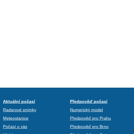
Aktuální počasí
Předpověď počasí
Radarové snímky
Numerický model
Meteostanice
Předpověď pro Prahu
Počasí u vás
Předpověď pro Brno