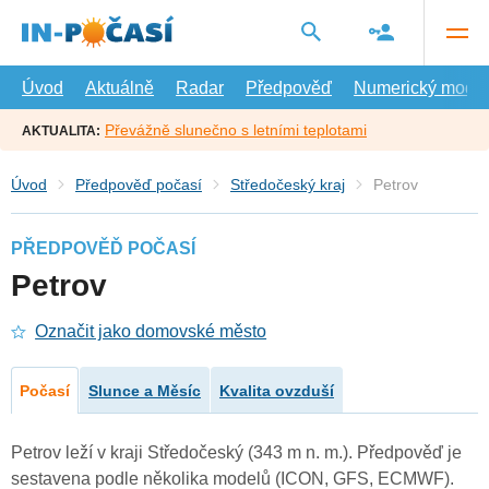
Přejít
na
hlavní
obsah
Úvod
Aktuálně
Radar
Předpověď
Numerický model
Převážně slunečno s letními teplotami
AKTUALITA:
Úvod
Předpověď počasí
Středočeský kraj
Petrov
PŘEDPOVĚĎ POČASÍ
Petrov
Označit jako domovské město
Počasí
Slunce a Měsíc
Kvalita ovzduší
Petrov leží v kraji Středočeský (343 m n. m.). Předpověď je
sestavena podle několika modelů (ICON, GFS, ECMWF).