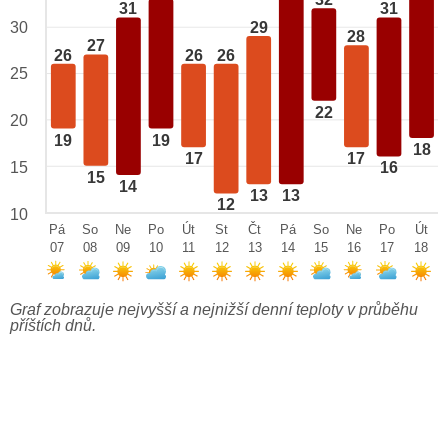
32
31
31
29
30
28
27
26
26
26
25
22
20
19
19
18
17
17
15
16
15
14
13
13
12
10
Pá
So
Ne
Po
Út
St
Čt
Pá
So
Ne
Po
Út
07
08
09
10
11
12
13
14
15
16
17
18
Graf zobrazuje nejvyšší a nejnižší denní teploty v průběhu
příštích dnů.