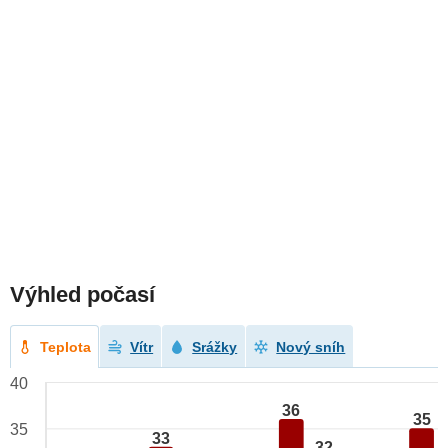
Výhled počasí
Teplota
Vítr
Srážky
Nový sníh
40
36
35
35
33