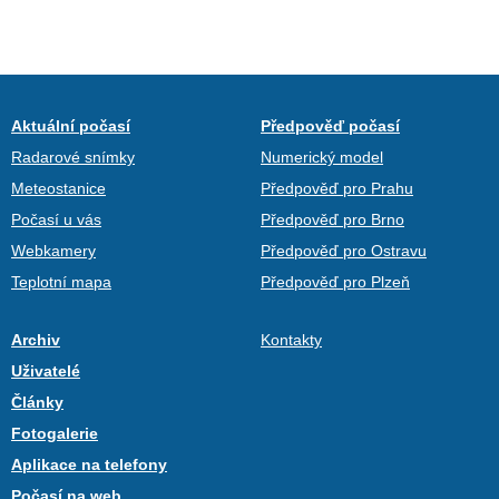
Aktuální počasí
Předpověď počasí
Radarové snímky
Numerický model
Meteostanice
Předpověď pro Prahu
Počasí u vás
Předpověď pro Brno
Webkamery
Předpověď pro Ostravu
Teplotní mapa
Předpověď pro Plzeň
Archiv
Kontakty
Uživatelé
Články
Fotogalerie
Aplikace na telefony
Počasí na web