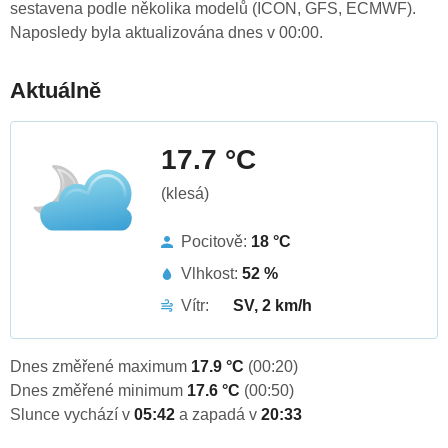
sestavena podle několika modelů (ICON, GFS, ECMWF).
Naposledy byla aktualizována dnes v 00:00.
Aktuálně
17.7 °C
(klesá)
Pocitově:
18 °C
Vlhkost:
52 %
Vítr:
SV, 2 km/h
Dnes změřené maximum
17.9 °C
(00:20)
Dnes změřené minimum
17.6 °C
(00:50)
Slunce vychází v
05:42
a zapadá v
20:33