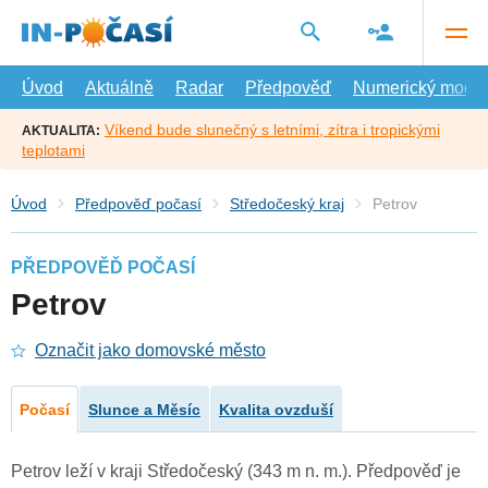
Přejít
na
hlavní
obsah
Úvod
Aktuálně
Radar
Předpověď
Numerický model
Víkend bude slunečný s letními, zítra i tropickými
AKTUALITA:
teplotami
Úvod
Předpověď počasí
Středočeský kraj
Petrov
PŘEDPOVĚĎ POČASÍ
Petrov
Označit jako domovské město
Počasí
Slunce a Měsíc
Kvalita ovzduší
Petrov leží v kraji Středočeský (343 m n. m.). Předpověď je