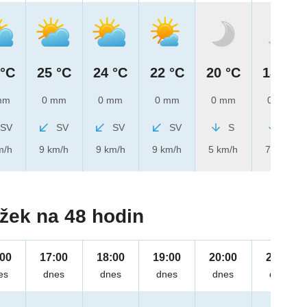
 °C
25 °C
24 °C
22 °C
20 °C
18 °C
mm
0 mm
0 mm
0 mm
0 mm
0 mm
SV
SV
SV
SV
S
S
m/h
9 km/h
9 km/h
9 km/h
5 km/h
7 km/h
žek na 48 hodin
:00
17:00
18:00
19:00
20:00
21:00
es
dnes
dnes
dnes
dnes
dnes