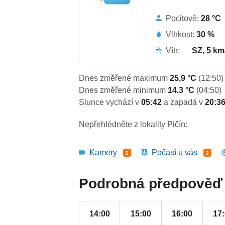
Pocitově:
28 °C
Vlhkost:
30 %
Vítr:
SZ, 5 km
Dnes změřené maximum
25.9 °C
(12:50)
Dnes změřené minimum
14.3 °C
(04:50)
Slunce vychází v
05:42
a zapadá v
20:3
Nepřehlédněte z lokality Pičín:
Kamery
Počasí u vás
2
2
Podrobná předpověď 
14:00
15:00
16:00
17