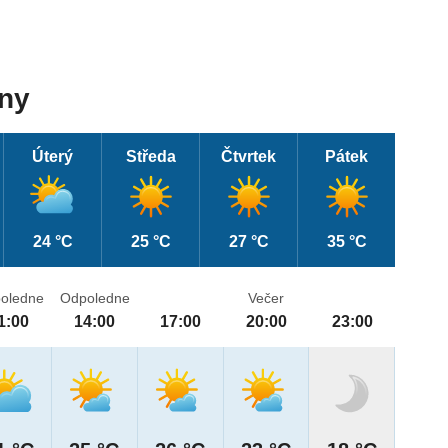
dny
Úterý
Středa
Čtvrtek
Pátek
24 °C
25 °C
27 °C
35 °C
oledne
Odpoledne
Večer
1:00
14:00
17:00
20:00
23:00