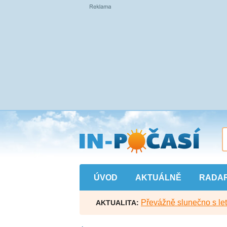
Přejít
na
hlavní
obsah
ÚVOD
AKTUÁLNĚ
RADA
Převážně slunečno s let
AKTUALITA: