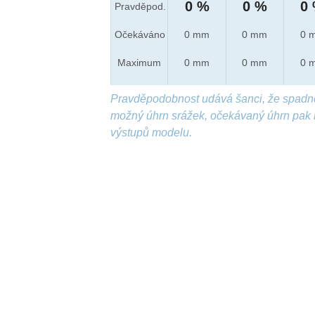
0 %
0 %
0
Pravděpod.
Očekáváno
0 mm
0 mm
0 
Maximum
0 mm
0 mm
0 
Pravděpodobnost udává šanci, že spadn
možný úhrn srážek, očekávaný úhrn pak 
výstupů modelu.