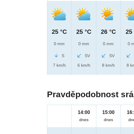
25 °C
25 °C
26 °C
25
0 mm
0 mm
0 mm
0 
S
SV
SV
7 km/h
6 km/h
8 km/h
8 k
Pravděpodobnost srá
14:00
15:00
16
dnes
dnes
dn