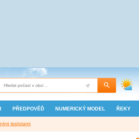
R
PŘEDPOVĚĎ
NUMERICKÝ
MODEL
ŘEKY
ními teplotami