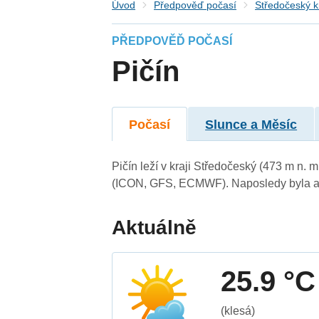
Úvod
Předpověď počasí
Středočeský k
PŘEDPOVĚĎ POČASÍ
Pičín
Počasí
Slunce a Měsíc
Pičín leží v kraji Středočeský (473 m n.
(ICON, GFS, ECMWF). Naposledy byla ak
Aktuálně
25.9 °C
(klesá)