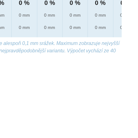
 %
0 %
0 %
0 %
0 %
0 %
mm
0 mm
0 mm
0 mm
0 mm
0 mm
mm
0 mm
0 mm
0 mm
0 mm
0 mm
e alespoň 0,1 mm srážek. Maximum zobrazuje nejvyšší
nejpravděpodobnější variantu. Výpočet vychází ze 40