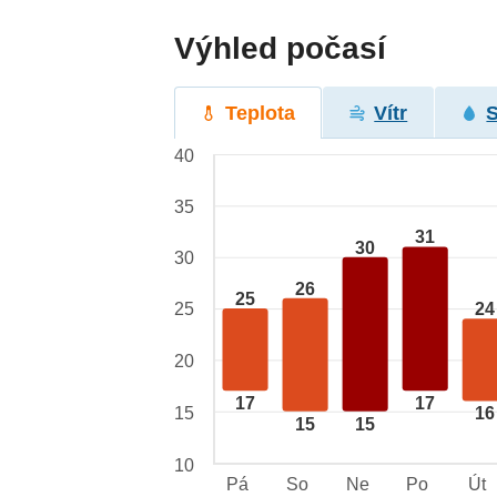
Výhled počasí
Teplota
Vítr
40
35
31
30
30
26
25
25
24
20
17
17
15
16
15
15
10
Pá
So
Ne
Po
Út