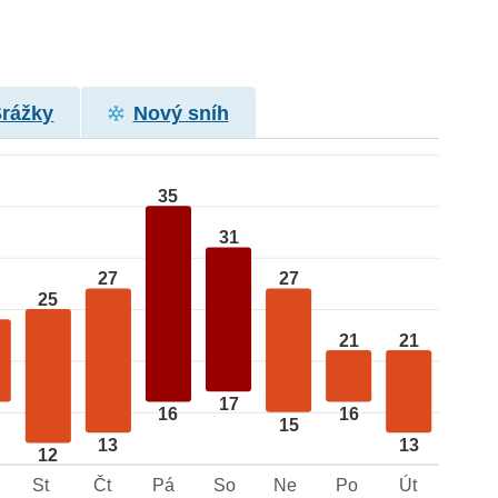
Srážky
Nový sníh
35
31
27
27
25
21
21
17
16
16
15
13
13
12
St
Čt
Pá
So
Ne
Po
Út