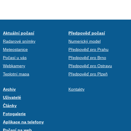
Aktuální počasí
Předpověď počasí
Radarové snímky
Numerický model
Meteostanice
Předpověď pro Prahu
Počasí u vás
Předpověď pro Brno
Webkamery
Předpověď pro Ostravu
Teplotní mapa
Předpověď pro Plzeň
Archiv
Kontakty
Uživatelé
Články
Fotogalerie
Aplikace na telefony
Počasí na web