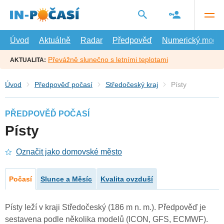
Přejít
na
hlavní
obsah
Úvod
Aktuálně
Radar
Předpověď
Numerický model
Převážně slunečno s letními teplotami
AKTUALITA:
Úvod
Předpověď počasí
Středočeský kraj
Písty
PŘEDPOVĚĎ POČASÍ
Písty
Označit jako domovské město
Počasí
Slunce a Měsíc
Kvalita ovzduší
Písty leží v kraji Středočeský (186 m n. m.). Předpověď je
sestavena podle několika modelů (ICON, GFS, ECMWF).