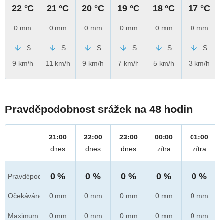
22 °C
21 °C
20 °C
19 °C
18 °C
17 °C
0 mm
0 mm
0 mm
0 mm
0 mm
0 mm
S
S
S
S
S
S
9 km/h
11 km/h
9 km/h
7 km/h
5 km/h
3 km/h
Pravděpodobnost srážek na 48 hodin
21:00
22:00
23:00
00:00
01:00
dnes
dnes
dnes
zítra
zítra
0 %
0 %
0 %
0 %
0 %
Pravděpod.
Očekáváno
0 mm
0 mm
0 mm
0 mm
0 mm
Maximum
0 mm
0 mm
0 mm
0 mm
0 mm