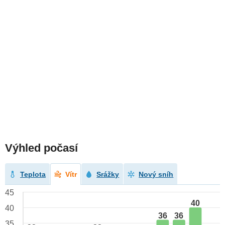
Výhled počasí
Teplota
Vítr
Srážky
Nový sníh
45
40
40
36
36
35