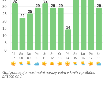
32
32
29
29
29
29
30
25
25
22
20
14
15
10
5
0
Pá
So
Ne
Po
Út
St
Čt
Pá
So
Ne
Po
Út
07
08
09
10
11
12
13
14
15
16
17
18
Graf zobrazuje maximální nárazy větru v km/h v průběhu
příštích dnů.