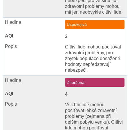
nebezpečí pro většinu lidí,
zdravotní problémy mohou
mít jen neobvykle citliví lidé.
Uspokojivá
3
Citliví lidé mohou pociťovat
zdravotní problémy, pro
zbytek populace dosažené
hodnoty nepředstavují
nebezpečí.
Zhoršená
4
Všichni lidé mohou
pociťovat lehké zdravotní
problémy (zejména při
delším pobytu venku). Citliví
lidé mohou pociťovat