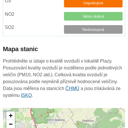
Uspokojivá
Velmi dobrá
Nedostupná
Mapa stanic
Prohlédněte si údaje o kvalitě ovzduší v lokalitě Plazy.
Posuzování kvality ovzduší je rozděleno podle jednotlivých
veličin (PM10, NO2 atd.). Celková kvalita ovzduší je
posuzována podle nejméně příznivě hodnocené veličiny.
Data jsou měřena na stanicích
ČHMÚ
a jsou získáváná ze
systému
ISKO
.
+
−