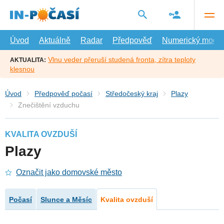
Přejít
na
hlavní
obsah
Úvod
Aktuálně
Radar
Předpověď
Numerický model
Vlnu veder přeruší studená fronta, zítra teploty
AKTUALITA:
klesnou
Úvod
Předpověď počasí
Středočeský kraj
Plazy
Znečištění vzduchu
KVALITA OVZDUŠÍ
Plazy
Označit jako domovské město
Počasí
Slunce a Měsíc
Kvalita ovzduší