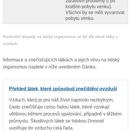
zdravotní problémy (i při
kratším pobytu venku).
Všichni by se měli vyvarovat
pobytu venku.
Konkrétní dopady na lidský organismus se liší dle dané látky v
ovzduší.
Informace o znečisťujících látkách a jejich vlivu na lidský
organismus najdete v níže uvedeném článku.
Přehled látek, které způsobují znečištění ovzduší
Vzduch, který je pro náš život naprosto nezbytným,
často znečišťuje celou řadou látek, které vznikají
většinou během procesů spalování, případně v těžkém
průmyslu. Škodlivých látek se lidskou činností
uvolňuje do vzduchu celá řada.