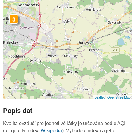
3
Leaflet
|
OpenStreetMap
Popis dat
Kvalita ovzduší pro jednotlivé látky je určována podle AQI
(air quality index,
Wikipedia
). Výhodou indexu a jeho