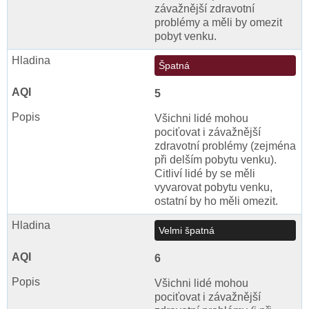
závažnější zdravotní
problémy a měli by omezit
pobyt venku.
Špatná
5
Všichni lidé mohou
pociťovat i závažnější
zdravotní problémy (zejména
při delším pobytu venku).
Citliví lidé by se měli
vyvarovat pobytu venku,
ostatní by ho měli omezit.
Velmi špatná
6
Všichni lidé mohou
pociťovat i závažnější