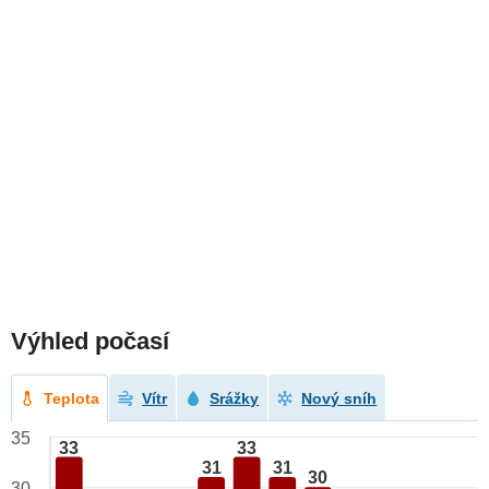
Výhled počasí
Teplota
Vítr
Srážky
Nový sníh
35
33
33
31
31
30
30