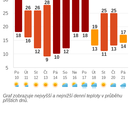
28
26
26
25
25
25
20
19
17
18
18
18
15
16
14
13
13
12
12
10
11
10
9
5
Po
Út
St
Čt
Pá
So
Ne
Po
Út
St
Čt
Pá
10
11
12
13
14
15
16
17
18
19
20
21
Graf zobrazuje nejvyšší a nejnižší denní teploty v průběhu
příštích dnů.