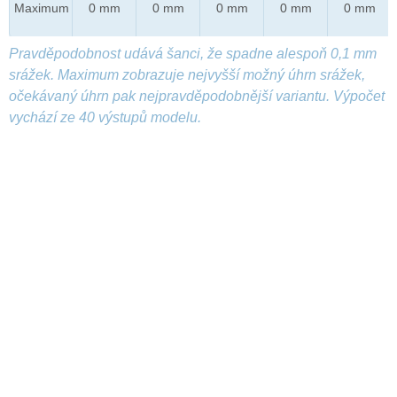
Maximum
0 mm
0 mm
0 mm
0 mm
0 mm
Pravděpodobnost udává šanci, že spadne alespoň 0,1 mm
srážek. Maximum zobrazuje nejvyšší možný úhrn srážek,
očekávaný úhrn pak nejpravděpodobnější variantu. Výpočet
vychází ze 40 výstupů modelu.