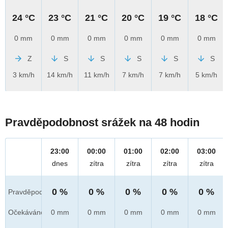
24 °C
23 °C
21 °C
20 °C
19 °C
18 °C
0 mm
0 mm
0 mm
0 mm
0 mm
0 mm
Z
S
S
S
S
S
3 km/h
14 km/h
11 km/h
7 km/h
7 km/h
5 km/h
Pravděpodobnost srážek na 48 hodin
23:00
00:00
01:00
02:00
03:00
dnes
zítra
zítra
zítra
zítra
0 %
0 %
0 %
0 %
0 %
Pravděpod.
Očekáváno
0 mm
0 mm
0 mm
0 mm
0 mm