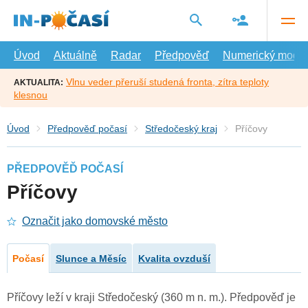
Přejít
na
hlavní
obsah
Úvod
Aktuálně
Radar
Předpověď
Numerický model
Vlnu veder přeruší studená fronta, zítra teploty
AKTUALITA:
klesnou
Úvod
Předpověď počasí
Středočeský kraj
Příčovy
PŘEDPOVĚĎ POČASÍ
Příčovy
Označit jako domovské město
Počasí
Slunce a Měsíc
Kvalita ovzduší
Příčovy leží v kraji Středočeský (360 m n. m.). Předpověď je