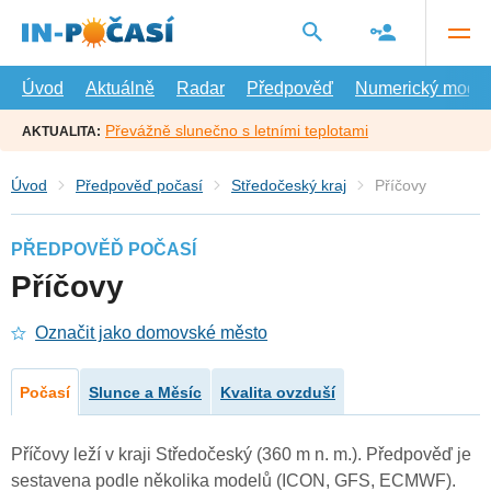
Přejít
na
hlavní
obsah
Úvod
Aktuálně
Radar
Předpověď
Numerický model
Převážně slunečno s letními teplotami
AKTUALITA:
Úvod
Předpověď počasí
Středočeský kraj
Příčovy
PŘEDPOVĚĎ POČASÍ
Příčovy
Označit jako domovské město
Počasí
Slunce a Měsíc
Kvalita ovzduší
Příčovy leží v kraji Středočeský (360 m n. m.). Předpověď je
sestavena podle několika modelů (ICON, GFS, ECMWF).