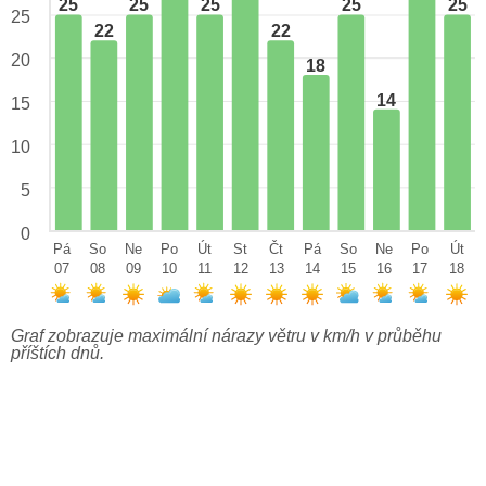
25
25
25
25
25
25
22
22
20
18
14
15
10
5
0
Pá
So
Ne
Po
Út
St
Čt
Pá
So
Ne
Po
Út
07
08
09
10
11
12
13
14
15
16
17
18
Graf zobrazuje maximální nárazy větru v km/h v průběhu
příštích dnů.