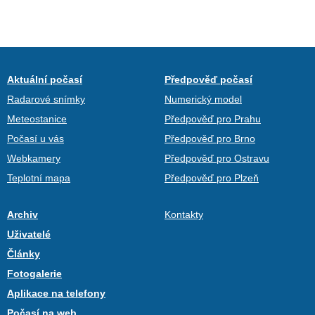
Aktuální počasí
Předpověď počasí
Radarové snímky
Numerický model
Meteostanice
Předpověď pro Prahu
Počasí u vás
Předpověď pro Brno
Webkamery
Předpověď pro Ostravu
Teplotní mapa
Předpověď pro Plzeň
Archiv
Kontakty
Uživatelé
Články
Fotogalerie
Aplikace na telefony
Počasí na web