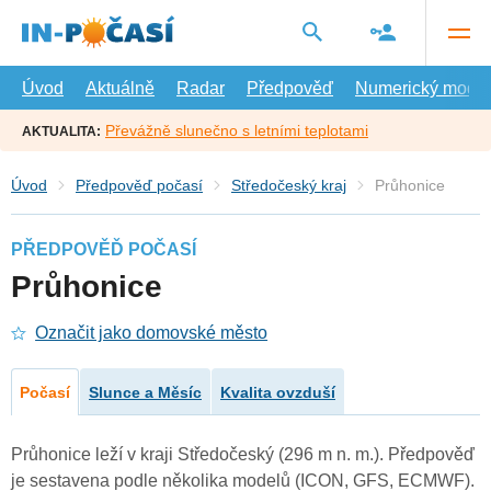
Přejít
na
hlavní
obsah
Úvod
Aktuálně
Radar
Předpověď
Numerický model
Převážně slunečno s letními teplotami
AKTUALITA:
Úvod
Předpověď počasí
Středočeský kraj
Průhonice
PŘEDPOVĚĎ POČASÍ
Průhonice
Označit jako domovské město
Počasí
Slunce a Měsíc
Kvalita ovzduší
Průhonice leží v kraji Středočeský (296 m n. m.). Předpověď
je sestavena podle několika modelů (ICON, GFS, ECMWF).