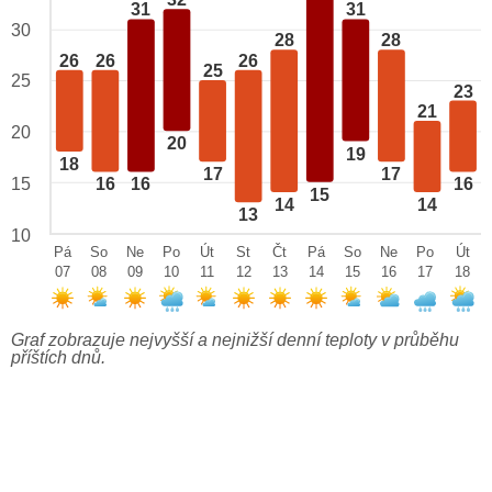
32
31
31
30
28
28
26
26
26
25
25
23
21
20
20
19
18
17
17
15
16
16
16
15
14
14
13
10
Pá
So
Ne
Po
Út
St
Čt
Pá
So
Ne
Po
Út
07
08
09
10
11
12
13
14
15
16
17
18
Graf zobrazuje nejvyšší a nejnižší denní teploty v průběhu
příštích dnů.