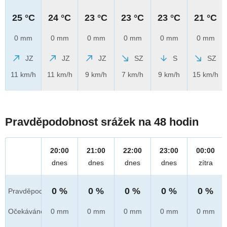
25 °C
24 °C
23 °C
23 °C
23 °C
21 °C
0 mm
0 mm
0 mm
0 mm
0 mm
0 mm
JZ
JZ
JZ
SZ
S
SZ
11 km/h
11 km/h
9 km/h
7 km/h
9 km/h
15 km/h
Pravděpodobnost srážek na 48 hodin
20:00
21:00
22:00
23:00
00:00
dnes
dnes
dnes
dnes
zítra
0 %
0 %
0 %
0 %
0 %
Pravděpod.
Očekáváno
0 mm
0 mm
0 mm
0 mm
0 mm