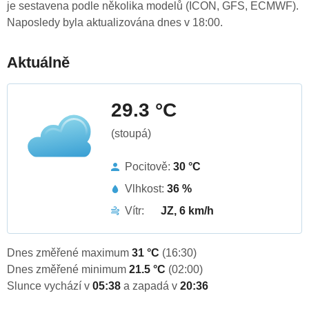
je sestavena podle několika modelů (ICON, GFS, ECMWF).
Naposledy byla aktualizována dnes v 18:00.
Aktuálně
29.3 °C
(stoupá)
Pocitově:
30 °C
Vlhkost:
36 %
Vítr:
JZ, 6 km/h
Dnes změřené maximum
31 °C
(16:30)
Dnes změřené minimum
21.5 °C
(02:00)
Slunce vychází v
05:38
a zapadá v
20:36