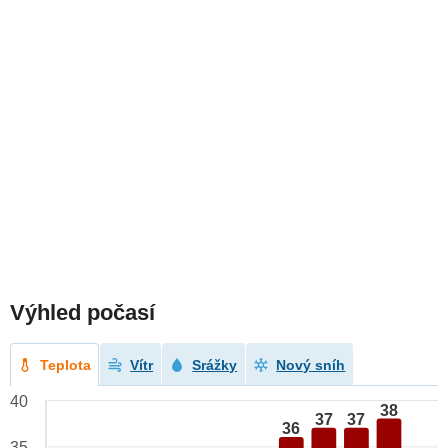
Výhled počasí
Teplota
Vítr
Srážky
Nový sníh
40
38
37
37
36
35