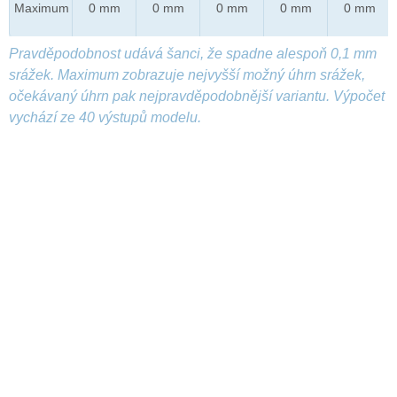
Maximum
0 mm
0 mm
0 mm
0 mm
0 mm
Pravděpodobnost udává šanci, že spadne alespoň 0,1 mm
srážek. Maximum zobrazuje nejvyšší možný úhrn srážek,
očekávaný úhrn pak nejpravděpodobnější variantu. Výpočet
vychází ze 40 výstupů modelu.