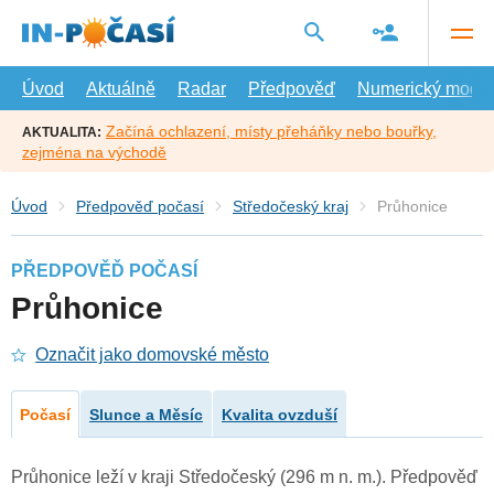
Přejít
na
hlavní
obsah
Úvod
Aktuálně
Radar
Předpověď
Numerický model
Začíná ochlazení, místy přeháňky nebo bouřky,
AKTUALITA:
zejména na východě
Úvod
Předpověď počasí
Středočeský kraj
Průhonice
PŘEDPOVĚĎ POČASÍ
Průhonice
Označit jako domovské město
Počasí
Slunce a Měsíc
Kvalita ovzduší
Průhonice leží v kraji Středočeský (296 m n. m.). Předpověď